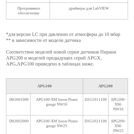
Программное
драйверы для LabVIEW
обеспечение
*для версии LC при давлении от атмосферы до 10 мбар
** в зависимости от модели датчика
Соответствие моделей новой серии датчиков Пирани
APG200 и моделей предыдущих серий APGX,
APG,APG100 приведено в таблицах ниже.
APG100
APG200
D02601000
APG100-XM linear Pirani
D1G1011100
APG200-
gauge NW16
XM-
NW16
D02602000
APG100-XM linear Pirani
D1G1021100
APG200-
gauge NW25
XM-
NW25