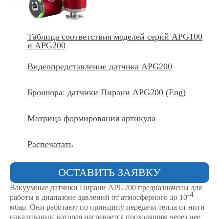
Таблица соответствия моделей серий APG100
и APG200
Видеопредставление датчика APG200
Брошюра: датчики Пирани APG200 (Eng)
Матрица формирования артикула
Распечатать
ОСТАВИТЬ ЗАЯВКУ
Вакуумные датчики Пирани APG200 предназначены для
-4
работы в диапазоне давлений от атмосферного до 10
мбар. Они работают по принципу передачи тепла от нити
накаливания, которая нагревается проходящим через нее