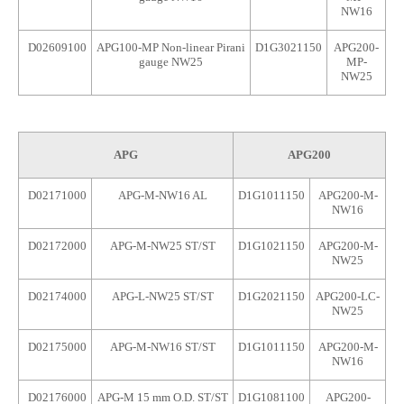
NW16
D02609100
APG100-MP Non-linear Pirani
D1G3021150
APG200-
gauge NW25
MP-
NW25
APG
APG200
D02171000
APG-M-NW16 AL
D1G1011150
APG200-M-
NW16
D02172000
APG-M-NW25 ST/ST
D1G1021150
APG200-M-
NW25
D02174000
APG-L-NW25 ST/ST
D1G2021150
APG200-LC-
NW25
D02175000
APG-M-NW16 ST/ST
D1G1011150
APG200-M-
NW16
D02176000
APG-M 15 mm O.D. ST/ST
D1G1081100
APG200-