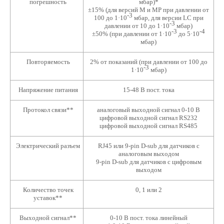
погрешность
мбар)*
±15% (для версий М и МР при давлении от
-3
100 до 1·10
мбар, для версии LC при
-3
давлении от 10 до 1·10
мбар)
-3
-4
±50% (при давлении от 1·10
до 5·10
мбар)
Повторяемость
2% от показаний (при давлении от 100 до
-3
1·10
мбар)
Напряжение питания
15-48 В пост. тока
Протокол связи**
аналоговый выходной сигнал 0-10 В
цифровой выходной сигнал RS232
цифровой выходной сигнал RS485
Электрический разъем
RJ45 или 9-pin D-sub для датчиков с
аналоговым выходом
9-pin D-sub для датчиков с цифровым
выходом
Количество точек
0, 1 или 2
уставок**
Выходной сигнал**
0-10 В пост. тока линейный