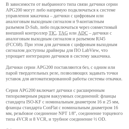
В зависимости от выбранного типа связи датчики серии
APG200 могут либо напрямую подключаться к системе
управления заказчика – датчики с цифровым или
аналоговым выходным сигналом и 9-контактным
разъемом D-Sub, либо подключаться через совместимый
внешний контроллер
TIC
,
TAG
или
ADC
– датчики с
аналоговым выходным сигналом и разъемом RJ45
(FCC68). При этом для датчиков с цифровым выходным
сигналом доступны драйверы для ПО LabView, что
упрощает интеграцию датчиков в систему заказчика.
Датчики серии APG200 поставляются без, с одним или
парой твердотельных реле, позволяющих задавать точки
уставок для автоматизированной работы системы откачки.
Серия APG200 включает датчики с расширенным
типоразмерным рядом вакуумных соединений: фланцы
стандарта ISO-KF с номинальным диаметром 16 и 25 мм,
фланцы стандарта ConFlat с номинальным диаметром 16
мм, резьбовое соединение NPT 1/8'', соединение торцевого
типа 4VCR и 8 VCR, и трубное соединение ½ OD.