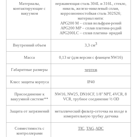
Материалы,
нержавеющая сталь 304L и 316L, стекло,
контактирующие с
никель, железо-никелевый сплав,
вакуумом
коррозионностойкая сталь 302S26;
материал нити:
APG200 М – сплав вольфрам-рений
APG200 MP – сплав платина-родий
APG200LC – сплав платина- иридий
3
Внутренний объем
3,3 см
Масса
0,13 кг (для версии с фланцем NW16)
Габаритные размеры
чертеж
Класс защиты корпуса
IP40
Присоединение к
NW16, NW25, DN16CF, 1/8'' NPT, 4VCR, 8
вакуумной системе**
VCR, трубное соединение ½ OD
Защита от загрязнений
металлический фильтр-сеточка на входе в
измерительную трубку датчика
Совместимость с
TIC
,
TAG
,
ADC
контроллерами