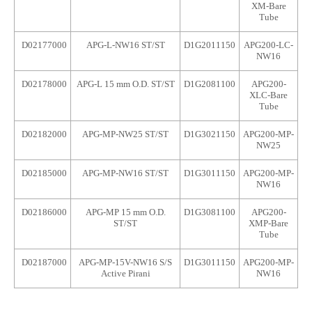
XM-Bare
Tube
D02177000
APG-L-NW16 ST/ST
D1G2011150
APG200-LC-
NW16
D02178000
APG-L 15 mm O.D. ST/ST
D1G2081100
APG200-
XLC-Bare
Tube
D02182000
APG-MP-NW25 ST/ST
D1G3021150
APG200-MP-
NW25
D02185000
APG-MP-NW16 ST/ST
D1G3011150
APG200-MP-
NW16
D02186000
APG-MP 15 mm O.D.
D1G3081100
APG200-
ST/ST
XMP-Bare
Tube
D02187000
APG-MP-15V-NW16 S/S
D1G3011150
APG200-MP-
Active Pirani
NW16