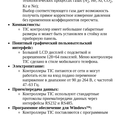
технологических процессах газах (N
, He, Ar, CO
,
2
2
Kr и Ne);
Выбор соответствующего газа дает возможность
получить прямое корректное измерение давления
без применения коэффициентов пересчета.
Компактность:
TIC контроллер имеет небольшие габаритные
размеры и может быть установлен в стойку или
приборную панель.
Понятный графический пользовательский
интерфейс:
Большой LCD дисплей с подсветкой и
разрешением 128×64 пикселей. Меню контроллера
TIC сделано в стиле мобильного телефона.
Электропитание:
Контроллеры TIC питаются от сети и могут
работать если на вход подано переменное
напряжение в диапазоне от 90 до 264 В, с частотой
47–63 Гц.
Прием/передача данных:
Контроллеры TIC используют стандартные
протоколы приема/передачи данных через
интерфейсы RS232 и RS485.
Программное обеспечение для Windows™:
Контроллеры TIC поставляются с программным