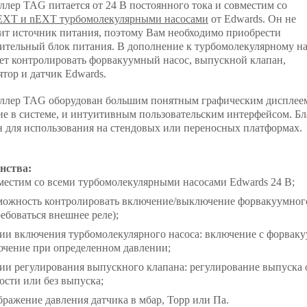
ллер TAG питается от 24 В постоянного тока и совместим со
EXT и nEXT турбомолекулярными насосами
от Edwards. Он не
ит источник питания, поэтому Вам необходимо приобрести
ительный блок питания. В дополнение к турбомолекулярному н
ет контролировать форвакуумный насос, выпускной клапан,
ятор и датчик Edwards.
ллер TAG оборудован большим понятным графическим дисплеем,
ие в системе, и интуитивным пользовательским интерфейсом. Б
н для использования на стендовых или переносных платформах.
нства:
естим со всеми турбомолекулярными насосами Edwards 24 В;
ожность контролировать включение/выключение форвакуумного 
ебоваться внешнее реле);
и включения турбомолекулярного насоса: включение с форвак
ючение при определенном давлении;
и регулирования выпускного клапана: регулирование выпуска 
ости или без выпуска;
ражение давления датчика в мбар, Торр или Па.