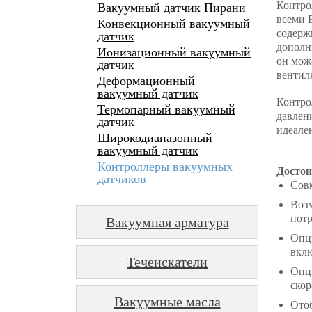
Контро
Вакуумный датчик Пирани
всеми
Конвекционный вакуумный
содерж
датчик
дополн
Ионизационный вакуумный
он мож
датчик
вентил
Деформационный
вакуумный датчик
Контро
Термопарный вакуумный
давлен
датчик
идеале
Широкодиапазонный
вакуумный датчик
Контроллеры вакуумных
Достои
датчиков
Совм
Возм
потр
Вакуумная арматура
Опци
вкл
Течеискатели
Опци
скор
Вакуумные масла
Отоб