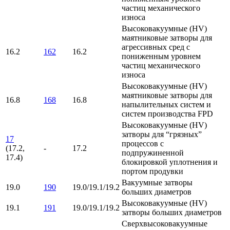
частиц механического
износа
Высоковакуумные (HV)
маятниковые затворы для
агрессивных сред с
16.2
162
16.2
пониженным уровнем
частиц механического
износа
Высоковакуумные (HV)
маятниковые затворы для
16.8
168
16.8
напылительных систем и
систем производства FPD
Высоковакуумные (HV)
затворы для “грязных”
17
процессов с
(17.2,
-
17.2
подпружиненной
17.4)
блокировкой уплотнения и
портом продувки
Вакуумные затворы
19.0
190
19.0/19.1/19.2
больших диаметров
Высоковакуумные (HV)
19.1
191
19.0/19.1/19.2
затворы больших диаметров
Сверхвысоковакуумные