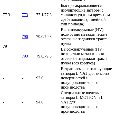
Быстрозакрывающиеся
изолирующие затворы с
77.3
773
77.1/77.3
миллисекундным временем
срабатывания (линейный
тип привода)
Высоковакуумные (HV)
полностью металлические
790
79.0/79.3
отсечные задвижки тракта
пучка
79
Высоковакуумные (HV)
полностью металлические
793
79.0/79.3
отсечные задвижки тракта
пучка (без корпуса)
Встраиваемые изолирующие
затворы L-VAT для анализа
-
-
92.0
поверхностей и
полупроводникового
производства
Специальные щелевые
затворы L-MOTION и L-
-
-
94.0
VAT для
полупроводникового
производства