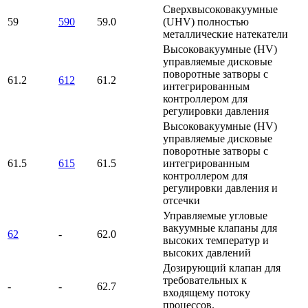
Сверхвысоковакуумные
59
590
59.0
(UHV) полностью
металлические натекатели
Высоковакуумные (HV)
управляемые дисковые
поворотные затворы с
61.2
612
61.2
интегрированным
контроллером для
регулировки давления
Высоковакуумные (HV)
управляемые дисковые
поворотные затворы с
61.5
615
61.5
интегрированным
контроллером для
регулировки давления и
отсечки
Управляемые угловые
вакуумные клапаны для
62
-
62.0
высоких температур и
высоких давлений
Дозирующий клапан для
требовательных к
-
-
62.7
входящему потоку
процессов.