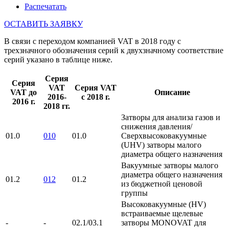
Распечатать
ОСТАВИТЬ ЗАЯВКУ
В связи с переходом компанией VAT в 2018 году с
трехзначного обозначения серий к двухзначному соответствие
серий указано в таблице ниже.
Серия
Cерия
VAT
Серия VAT
VAT до
Описание
2016-
c 2018 г.
2016 г.
2018 гг.
Затворы для анализа газов и
снижения давления/
01.0
010
01.0
Сверхвысоковакуумные
(UHV) затворы малого
диаметра общего назначения
Вакуумные затворы малого
диаметра общего назначения
01.2
012
01.2
из бюджетной ценовой
группы
Высоковакуумные (HV)
встраиваемые щелевые
-
-
02.1/03.1
затворы MONOVAT для