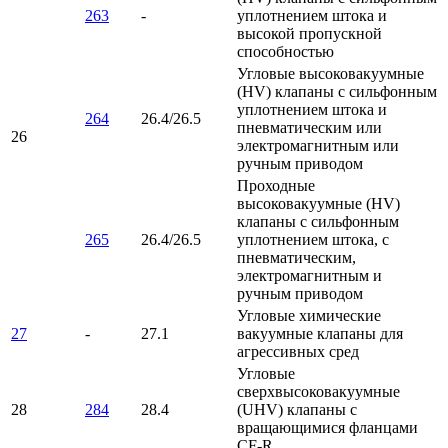
263
-
уплотнением штока и
высокой пропускной
способностью
Угловые высоковакуумные
(HV) клапаны с сильфонным
уплотнением штока и
264
26.4/26.5
пневматическим или
26
электромагнитным или
ручным приводом
Проходные
высоковакуумные (HV)
клапаны с сильфонным
265
26.4/26.5
уплотнением штока, с
пневматическим,
электромагнитным и
ручным приводом
Угловые химические
27
-
27.1
вакуумные клапаны для
агрессивных сред
Угловые
сверхвысоковакуумные
28
284
28.4
(UHV) клапаны с
вращающимися фланцами
CF-R