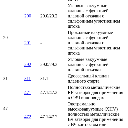
Угловые вакуумные
клапаны с функцией
290
29.0/29.2
плавной откачки с
сильфонным уплотнением
штока
Проходные вакуумные
29
клапаны с функцией
291
-
плавной откачки с
сильфонным уплотнением
штока
Угловые вакуумные
292
29.0/29.2
клапаны с функцией
плавной откачки
Дроссельный клапан
31
311
31.1
плавного старта
Полностью металлические
471
47.1/47.2
RF затворы для применения
в СВЧ волноводах
Экстремально
47
высоковакуумные (XHV)
полностью металлические
472
47.1/47.2
ВЧ затворы для применения
с ВЧ контактом или