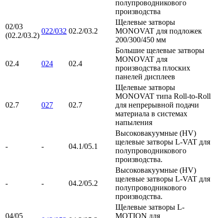
полупроводникового
производства
Щелевые затворы
02/03
022/032
02.2/03.2
MONOVAT для подложек
(02.2/03.2)
200/300/450 мм
Большие щелевые затворы
MONOVAT для
02.4
024
02.4
производства плоских
панелей дисплеев
Щелевые затворы
MONOVAT типа Roll-to-Roll
02.7
027
02.7
для непрерывной подачи
материала в системах
напыления
Высоковакуумные (HV)
щелевые затворы L-VAT для
-
-
04.1/05.1
полупроводникового
производства.
Высоковакуумные (HV)
щелевые затворы L-VAT для
-
-
04.2/05.2
полупроводникового
производства.
Щелевые затворы L-
04/05
MOTION для