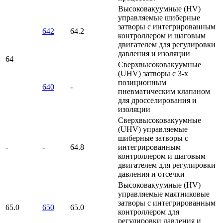
Высоковакуумные (HV)
управляемые шиберные
затворы с интегрированным
642
64.2
контроллером и шаговым
двигателем для регулировки
давления и изоляции
64
Сверхвысоковакуумные
(UHV) затворы c 3-х
позиционным
640
-
пневматическим клапаном
для дросселирования и
изоляции
Сверхвысоковакуумные
(UHV) управляемые
шиберные затворы с
-
-
64.8
интегрированным
контроллером и шаговым
двигателем для регулировки
давления и отсечки
Высоковакуумные (HV)
управляемые маятниковые
затворы с интегрированным
65.0
650
65.0
контроллером для
регулировки давления и