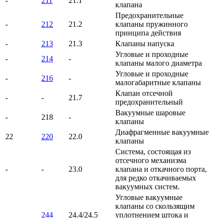
-
211
21.1
клапана
Предохранительные
-
212
21.2
клапаны пружинного
принципа действия
-
213
21.3
Клапаны напуска
Угловые и проходные
-
214
-
клапаны малого диаметра
Угловые и проходные
-
216
-
малогабаритные клапаны
Клапан отсечной
-
-
21.7
предохранительный
Вакуумные шаровые
-
218
-
клапаны
Диафрагменные вакуумные
22
220
22.0
клапаны
Система, состоящая из
отсечного механизма
-
-
23.0
клапана и откачного порта,
для редко откачиваемых
вакуумных систем.
Угловые вакуумные
клапаны со скользящим
244
24.4/24.5
уплотнением штока и