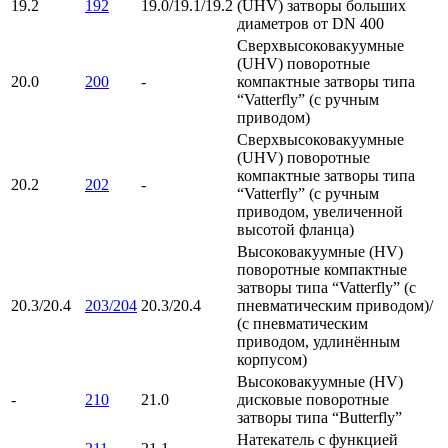
19.2
192
19.0/19.1/19.2
(UHV) затворы больших
диаметров от DN 400
Сверхвысоковакуумные
(UHV) поворотные
20.0
200
-
компактные затворы типа
“Vatterfly” (с ручным
приводом)
Сверхвысоковакуумные
(UHV) поворотные
компактные затворы типа
20.2
202
-
“Vatterfly” (с ручным
приводом, увеличенной
высотой фланца)
Высоковакуумные (HV)
поворотные компактные
затворы типа “Vatterfly” (с
20.3/20.4
203/204
20.3/20.4
пневматическим приводом)/
(с пневматическим
приводом, удлинённым
корпусом)
Высоковакуумные (HV)
-
210
21.0
дисковые поворотные
затворы типа “Butterfly”
Натекатель с функцией