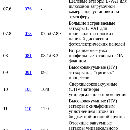
Щелевые затворы L-VAT для
шлюзовой загрузочной
07.6
076
-
камеры для установки на
атмосферу
Большие встраиваемые
затворы L-VAT для
07.8
078
07.5/07.8>
производства плоских
панелей дисплеев и
фотоэлектрических панелей
Встраиваемые узко
08
081
08.1/08.2
профильные затворы с DIN
фланцем
Высоковакуумные (HV)
09
091
09.1
затворы для “грязных”
процессов
Сверхвысоковакуумные
10
108
10/8
(UHV) затворы
универсального применения
Высоковакуумные (HV)
затворы с сильфонным
11
110
11.0
уплотнением штока из
бюджетной ценовой группы
Отсечные вакуумные
затворы универсального