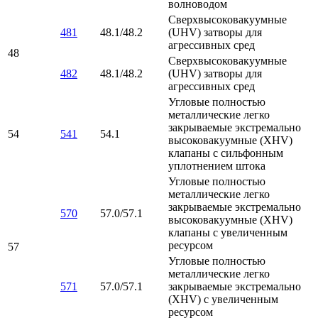
волноводом
Сверхвысоковакуумные
481
48.1/48.2
(UHV) затворы для
агрессивных сред
48
Сверхвысоковакуумные
482
48.1/48.2
(UHV) затворы для
агрессивных сред
Угловые полностью
металлические легко
закрываемые экстремально
54
541
54.1
высоковакуумные (ХHV)
клапаны с сильфонным
уплотнением штока
Угловые полностью
металлические легко
закрываемые экстремально
570
57.0/57.1
высоковакуумные (ХHV)
клапаны с увеличенным
ресурсом
57
Угловые полностью
металлические легко
571
57.0/57.1
закрываемые экстремально
(ХHV) с увеличенным
ресурсом