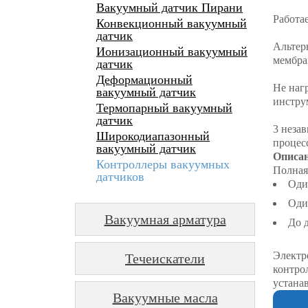
Вакуумный датчик Пирани
Работа
Конвекционный вакуумный
датчик
Альтер
Ионизационный вакуумный
мембра
датчик
Деформационный
Не нагр
вакуумный датчик
инстру
Термопарный вакуумный
датчик
3 неза
Широкодиапазонный
процес
вакуумный датчик
Описа
Контроллеры вакуумных
Полная
датчиков
Оди
Оди
Вакуумная арматура
До 
Электр
Течеискатели
контро
устанав
Вакуумные масла