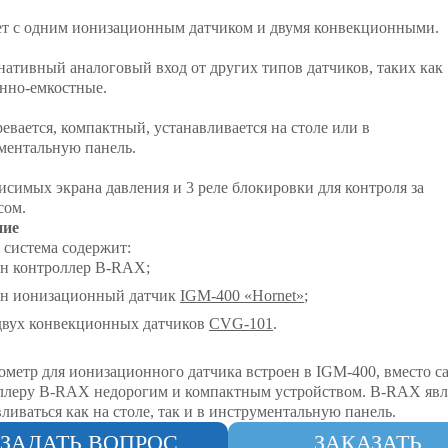
ет с одним ионизационным датчиком и двумя конвекционными.
нативный аналоговый вход от других типов датчиков, таких как
нно-емкостные.
евается, компактный, устанавливается на столе или в
ментальную панель.
висимых экрана давления и 3 реле блокировки для контроля за
сом.
ние
 система содержит:
н контроллер B-RAX;
н ионизационный датчик
IGM-400 «Hornet»
;
двух конвекционных датчиков
CVG-101
.
ометр для ионизационного датчика встроен в IGM-400, вместо са
ллеру B-RAX недорогим и компактным устройством. B-RAX явл
ливаться как на столе, так и в инструментальную панель.
ЗАДАТЬ ВОПРОС
ЗАКАЗАТЬ