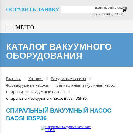
Вакуумные насосы
8-800-200-24-80
ОСТАВИТЬ ЗАЯВКУ
пн-пт c 09:00 до 18:00
Вакуумные датчики
МЕНЮ
Вакуумная арматура
КАТАЛОГ ВАКУУМНОГО
ОБОРУДОВАНИЯ
Гелиевые течеискатели
Вакуумные масла
Главная
Каталог
Вакуумные насосы
Форвакуумные насосы
Безмасляный вакуумный насос
Компрессоры
Спиральные вакуумные насосы
Спиральный вакуумный насос Baosi IDSP36
Вакуумные камеры
СПИРАЛЬНЫЙ ВАКУУМНЫЙ НАСОС
BAOSI IDSP36
Промышленные вакуумные
системы