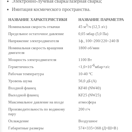
Электронно-лучевая сварка/лазерная сварка;
Имитация космического пространства.
НАЗВАНИЕ ХАРАКТЕРИСТИКИ
НАЗВАНИЕ ПАРАМЕТРА
3
Номинальная скорость откачки
45 м
/ч (12,5 л/с)
Предельное остаточное давление
0,05 мбар (5,0 Па)
Напряжение электродвигателя
1ф., 100~200/220~240 В
Номинальная скорость вращения
1800 об/мин
двигателя
Мощность электродвигателя
1100 Вт
-6
Герметичность
<1,0×10
мбар×л/с
Рабочая температура
10-40 °С
Уровень шума
56,0 дБ (А)
Входной фланец
KF40 (NW40)
Выходной фланец
KF25 (NW25)
Максимальное давление на входе
атмосфера
Производительность по водяному
200 г/ч
пару
Охлаждение
Воздушное
Габаритные размеры
574×335×368 (Д×Ш×В）