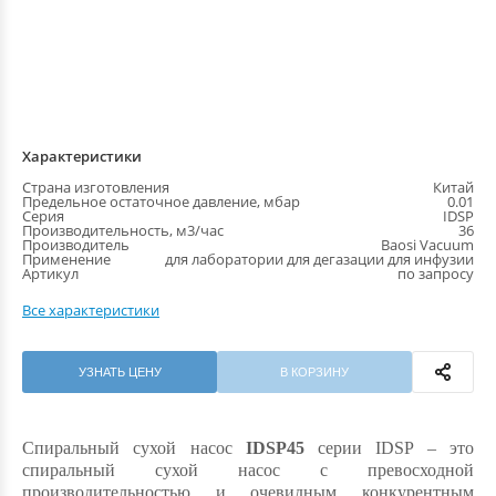
Характеристики
Страна изготовления
Китай
Предельное остаточное давление, мбар
0.01
Серия
IDSP
Производительность, м3/час
36
Производитель
Baosi Vacuum
Применение
для лаборатории для дегазации для инфузии
Артикул
по запросу
Все характеристики
УЗНАТЬ ЦЕНУ
В КОРЗИНУ
Спиральный сухой насос
IDSP45
серии IDSP – это
спиральный сухой насос с превосходной
производительностью и очевидным конкурентным