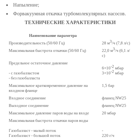
Напыление;
Форвакуумная откачка турбомолекулярных насосов.
ТЕХНИЧЕСКИЕ ХАРАКТЕРИСТИКИ
Наименование параметра
3
Производительность (50/60 Гц)
28 м
/ч (7,8 л/с)
3
Максимальная быстрота откачки (50/60 Гц)
22,0 м
/ч (6,1 л/
с)
Предельное остаточное давление
-2
6×10
мбар
-2
- с газобалластом
3×10
мбар
- без газобалласта
Максимальное кратковременное давление на
1,5 бар
входном фланце
Входное соединение
фланец NW25
Выходное соединение
фланец NW25
Максимальное давление паров воды на входе
20 мбар
Максимальная быстрота откачки паров воды
Газобалласт - малый поток
-
Газобалласт - большой поток
220 г/ч