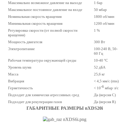
Максимально возможное давление на выходе
1 бар
Максимальное постоянное давление на входе
50 мбар
Номинальная скорость вращения
1800 об/мин
Минимальная скорость вращения
1200 об/мин
Регулировка скорости (от полной скорости
1 %
вращения)
Мощность двигателя
300 Вт
Электропитание
100-240 В, 50-
60 Гц
Рабочая температура окружающей среды
10-40 °С
Уровень шума
52 дБА
Масса
25,6 кг
Вибрация
< 4,5 мм/c (rms)
-6
Герметичность
< 10
мбар·л/c
Подходит для химически агрессивных сред
Да (версия C)
Подходит для рекуперации газов
Да (версия R)
ГАБАРИТНЫЕ РАЗМЕРЫ nXDS20i