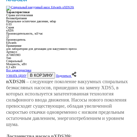
Характеристики
Страна изготовления
Великобритания
Предельное остаточное давление, мбар
0.03
Серия
nXDS
Производительность, м3/час
22
Производитель
Edwards
Применение
для лаборатории для дегазации для вакуумного пресса
Артикул
A73801983
Тип
Спиральный
Мощность, кВт
0,3 кВт
Все характеристики
В КОРЗИНУ
УЗНАТЬ ЦЕНУ
Поделиться
nXDS20i
– следующее поколение вакуумных спиральных
безмасляных насосов, пришедших на замену XDS5, в
которых используется запатентованная технология
сильфонного ввода движения. Насосы нового поколения
превосходят существующие, обладая увеличенной
скоростью откачки одновременно с низким предельным
остаточным давлением, энергопотреблением и уровнем
шума.
Достоинства насоса nXDS20i: