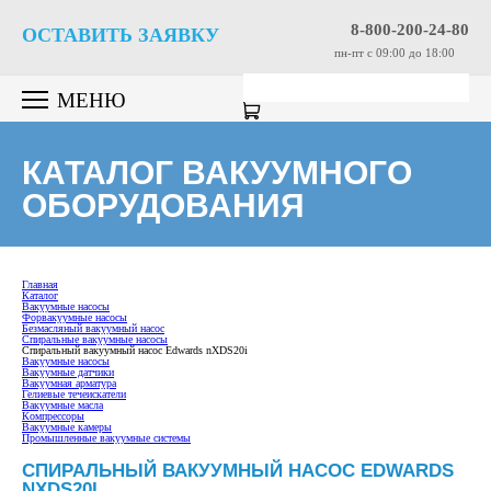
8-800-200-24-80
ОСТАВИТЬ ЗАЯВКУ
пн-пт c 09:00 до 18:00
МЕНЮ
КАТАЛОГ ВАКУУМНОГО
ОБОРУДОВАНИЯ
Главная
Каталог
Вакуумные насосы
Форвакуумные насосы
Безмасляный вакуумный насос
Спиральные вакуумные насосы
Спиральный вакуумный насос Edwards nXDS20i
Вакуумные насосы
Вакуумные датчики
Вакуумная арматура
Гелиевые течеискатели
Вакуумные масла
Компрессоры
Вакуумные камеры
Промышленные вакуумные системы
СПИРАЛЬНЫЙ ВАКУУМНЫЙ НАСОС EDWARDS
NXDS20I