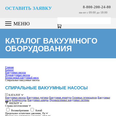
8-800-200-24-80
ОСТАВИТЬ ЗАЯВКУ
пн-пт c 09:00 до 18:00
МЕНЮ
КАТАЛОГ ВАКУУМНОГО
ОБОРУДОВАНИЯ
Главная
Каталог
Вакуумные насосы
Форвакуумные насосы
Безмасляный вакуумный насос
Спиральные вакуумные насосы
СПИРАЛЬНЫЕ ВАКУУМНЫЕ НАСОСЫ
КАТАЛОГ
Вакуумные насосы
Вакуумные датчики
Вакуумная арматура
Гелиевые течеискатели
Вакуумные
масла
Компрессоры
Вакуумные камеры
Промышленные вакуумные системы
ФИЛЬТР
Страна изготовления
Великобритания
Китай
Предельное остаточное давление, Па
Предельное остаточное давление, мбар