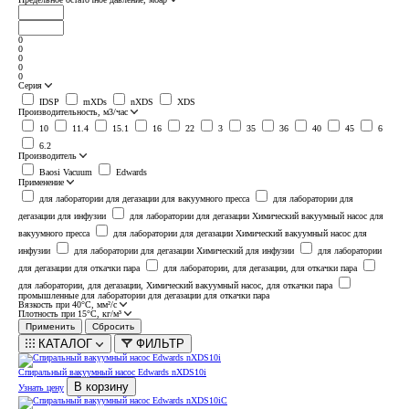
0
0
0
0
0
Серия
IDSP
mXDs
nXDS
XDS
Производительность, м3/час
10
11.4
15.1
16
22
3
35
36
40
45
6
6.2
Производитель
Baosi Vacuum
Edwards
Применение
для лаборатории для дегазации для вакуумного пресса
для лаборатории для
дегазации для инфузии
для лаборатории для дегазации Химический вакуумный насос для
вакуумного пресса
для лаборатории для дегазации Химический вакуумный насос для
инфузии
для лаборатории для дегазации Химический для инфузии
для лаборатории
для дегазации для откачки пара
для лаборатории, для дегазации, для откачки пара
для лаборатории, для дегазации, Химический вакуумный насос, для откачки пара
промышленные для лаборатории для дегазации для откачки пара
Вязкость при 40°С, мм²/с
Плотность при 15°С, кг/м³
КАТАЛОГ
ФИЛЬТР
Спиральный вакуумный насос Edwards nXDS10i
В корзину
Узнать цену