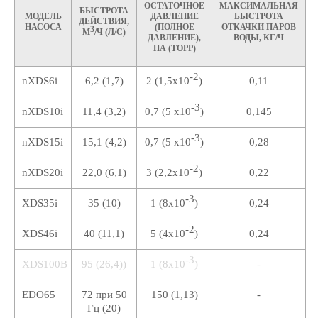
ОСТАТОЧНОЕ
МАКСИМАЛЬНАЯ
БЫСТРОТА
МОДЕЛЬ
ДАВЛЕНИЕ
БЫСТРОТА
ДЕЙСТВИЯ,
НАСОСА
(ПОЛНОЕ
ОТКАЧКИ ПАРОВ
3
М
/Ч (Л/C)
ДАВЛЕНИЕ),
ВОДЫ, КГ/Ч
ПА (ТОРР)
-2
nXDS6i
6,2 (1,7)
2 (1,5x10
)
0,11
-3
nXDS10i
11,4 (3,2)
0,7 (5 х10
)
0,145
-3
nXDS15i
15,1 (4,2)
0,7 (5 х10
)
0,28
-2
nXDS20i
22,0 (6,1)
3 (2,2x10
)
0,22
-3
XDS35i
35 (10)
1 (8х10
)
0,24
-2
XDS46i
40 (11,1)
5 (4х10
)
0,24
-3
XDS100B
95 (26,4))
1 (8х10
)
-
EDO65
72 при 50
150 (1,13)
-
Гц (20)