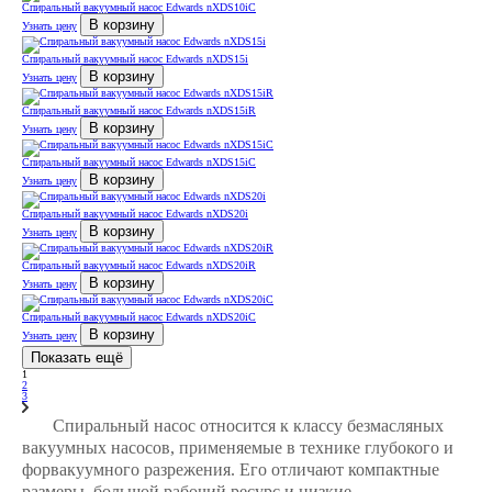
Спиральный вакуумный насос Edwards nXDS10iС
В корзину
Узнать цену
Спиральный вакуумный насос Edwards nXDS15i
В корзину
Узнать цену
Спиральный вакуумный насос Edwards nXDS15iR
В корзину
Узнать цену
Спиральный вакуумный насос Edwards nXDS15iС
В корзину
Узнать цену
Спиральный вакуумный насос Edwards nXDS20i
В корзину
Узнать цену
Спиральный вакуумный насос Edwards nXDS20iR
В корзину
Узнать цену
Спиральный вакуумный насос Edwards nXDS20iС
В корзину
Узнать цену
Показать ещё
1
2
3
Спиральный насос относится к классу безмасляных
вакуумных насосов, применяемые в технике глубокого и
форвакуумного разрежения. Его отличают компактные
размеры, большой рабочий ресурс и низкие