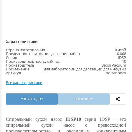
Характеристики
Страна изготовления
Китай
Предельное остаточное давление, мбар
0.008
Серия
IDSP
Производительность, м3/час
10
Производитель
Baosi Vacuum
Применение
для лаборатории для дегазации для инфузии
Артикул
по запросу
Все характеристики
УЗНАТЬ ЦЕНУ
В КОРЗИНУ
Спиральный сухой насос
I
DSP10
серии IDSP – это
спиральный сухой насос с превосходной
производительностью и
очевидным конкурентным