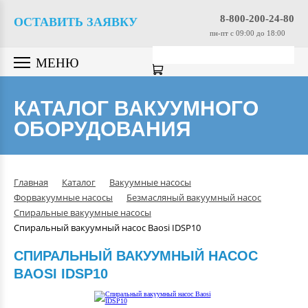
Вакуумные насосы
8-800-200-24-80
ОСТАВИТЬ ЗАЯВКУ
пн-пт c 09:00 до 18:00
Вакуумные датчики
МЕНЮ
Вакуумная арматура
КАТАЛОГ ВАКУУМНОГО
ОБОРУДОВАНИЯ
Гелиевые течеискатели
Вакуумные масла
Главная
Каталог
Вакуумные насосы
Форвакуумные насосы
Безмасляный вакуумный насос
Компрессоры
Спиральные вакуумные насосы
Спиральный вакуумный насос Baosi IDSP10
Вакуумные камеры
СПИРАЛЬНЫЙ ВАКУУМНЫЙ НАСОС
BAOSI IDSP10
Промышленные вакуумные
системы