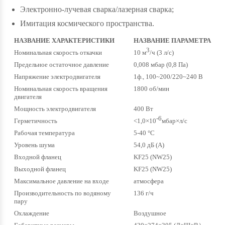
Электронно-лучевая сварка/лазерная сварка;
Имитация космического пространства.
НАЗВАНИЕ ХАРАКТЕРИСТИКИ
НАЗВАНИЕ ПАРАМЕТРА
3
Номинальная скорость откачки
10 м
/ч (3 л/с)
Предельное остаточное давление
0,008 мбар (0,8 Па)
Напряжение электродвигателя
1ф., 100~200/220~240 В
Номинальная скорость вращения
1800 об/мин
двигателя
Мощность электродвигателя
400 Вт
-6
Герметичность
<1,0×10
мбар×л/с
Рабочая температура
5-40 °С
Уровень шума
54,0 дБ (А)
Входной фланец
KF25 (NW25)
Выходной фланец
KF25 (NW25)
Максимальное давление на входе
атмосфера
Производительность по водяному
136 г/ч
пару
Охлаждение
Воздушное