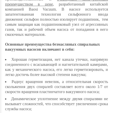
преимуществом в цене
, разработанный китайской
компанией Baosi Vacuum. В насосе используется
запатентованная технология сильфонного ввода
движения: сильфон полностью изолирует подшипник, тем
самым защищая как подшипниковый узел от агрессивных
газов, так и рабочий объем насоса от попадания в него
смазочных материалов.
Основные преимущества безмасляных спиральных
вакуумных насосов включают в себя:
Хорошая герметизация, нет канала утечки, напрямую
соединенного с всасывающей и нагнетательной камерами,
как у механического насоса, его легко герметизировать, и
легко достичь более высокой степени вакуума;
Радиус вращения невелик, а относительная скорость
скольжения двух спиралей составляет всего около 1/7 от
скорости вращения пластинчатого вакуумного насоса;
Динамическое уплотнение между двумя спиралями не
вызывает сложностей, что способствует увеличению срока
службы насоса;