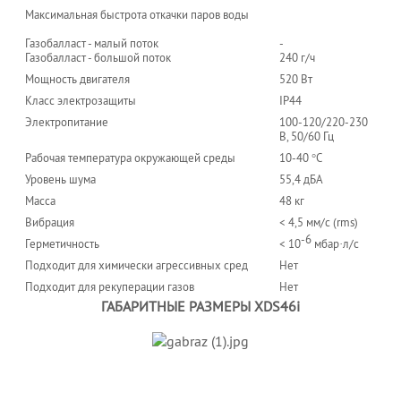
Максимальная быстрота откачки паров воды
Газобалласт - малый поток
-
Газобалласт - большой поток
240 г/ч
Мощность двигателя
520 Вт
Класс электрозащиты
IP44
Электропитание
100-120/220-230
В, 50/60 Гц
Рабочая температура окружающей среды
10-40 °С
Уровень шума
55,4 дБА
Масса
48 кг
Вибрация
< 4,5 мм/c (rms)
-6
Герметичность
< 10
мбар·л/c
Подходит для химически агрессивных сред
Нет
Подходит для рекуперации газов
Нет
ГАБАРИТНЫЕ РАЗМЕРЫ XDS46i