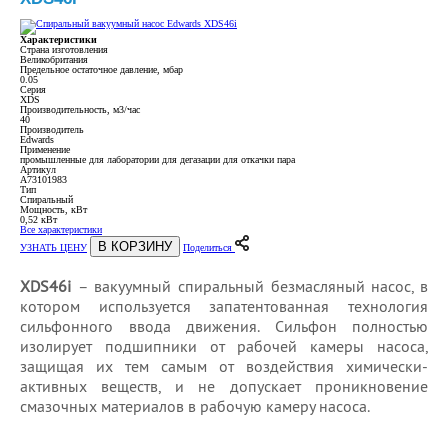
Характеристики
Страна изготовления
Великобритания
Предельное остаточное давление, мбар
0.05
Серия
XDS
Производительность, м3/час
40
Производитель
Edwards
Применение
промышленные для лаборатории для дегазации для откачки пара
Артикул
A73101983
Тип
Спиральный
Мощность, кВт
0,52 кВт
Все характеристики
В КОРЗИНУ
УЗНАТЬ ЦЕНУ
Поделиться
XDS46i
– вакуумный спиральный безмасляный насос, в
котором используется запатентованная технология
сильфонного ввода движения. Сильфон полностью
изолирует подшипники от рабочей камеры насоса,
защищая их тем самым от воздействия химически-
активных веществ, и не допускает проникновение
смазочных материалов в рабочую камеру насоса.