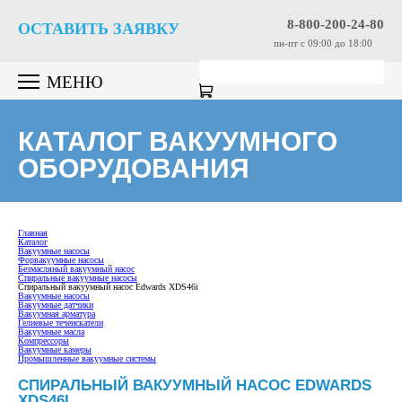
8-800-200-24-80
ОСТАВИТЬ ЗАЯВКУ
пн-пт c 09:00 до 18:00
МЕНЮ
КАТАЛОГ ВАКУУМНОГО
ОБОРУДОВАНИЯ
Главная
Каталог
Вакуумные насосы
Форвакуумные насосы
Безмасляный вакуумный насос
Спиральные вакуумные насосы
Спиральный вакуумный насос Edwards XDS46i
Вакуумные насосы
Вакуумные датчики
Вакуумная арматура
Гелиевые течеискатели
Вакуумные масла
Компрессоры
Вакуумные камеры
Промышленные вакуумные системы
СПИРАЛЬНЫЙ ВАКУУМНЫЙ НАСОС EDWARDS
XDS46I