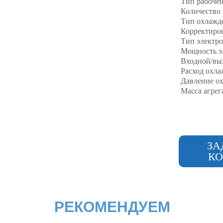
Тип рабочей
Количество 
Тип охлажд
Корректиро
Тип электро
Мощность эл
Входной/вы
Расход охла
Давление о
Масса агрега
ЗА
КО
РЕКОМЕНДУЕМ