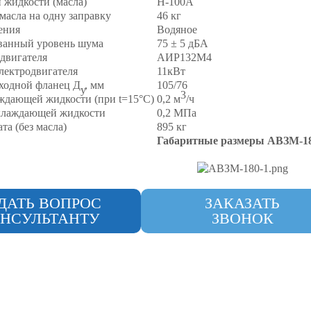
 жидкости (масла)
Н-100А
масла на одну заправку
46 кг
ения
Водяное
ванный уровень шума
75 ± 5 дБА
двигателя
АИР132М4
ектродвигателя
11кВт
ходной фланец Д
, мм
105/76
у
3
ждающей жидкости (при t=15°C)
0,2 м
/ч
хлаждающей жидкости
0,2 МПа
та (без масла)
895 кг
Габаритные размеры АВЗМ-1
ДАТЬ ВОПРОС
ЗАКАЗАТЬ
НСУЛЬТАНТУ
ЗВОНОК