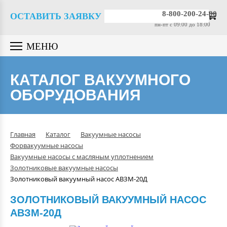
Вакуумные насосы
8-800-200-24-80
ОСТАВИТЬ ЗАЯВКУ
пн-пт c 09:00 до 18:00
Вакуумные датчики
МЕНЮ
Вакуумная арматура
КАТАЛОГ ВАКУУМНОГО
ОБОРУДОВАНИЯ
Гелиевые течеискатели
Вакуумные масла
Главная
Каталог
Вакуумные насосы
Форвакуумные насосы
Компрессоры
Вакуумные насосы с масляным уплотнением
Золотниковые вакуумные насосы
Золотниковый вакуумный насос АВЗМ-20Д
Вакуумные камеры
ЗОЛОТНИКОВЫЙ ВАКУУМНЫЙ НАСОС
АВЗМ-20Д
Промышленные вакуумные
системы