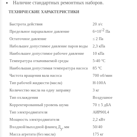
Наличие стандартных ремонтных наборов.
ТЕХНИЧЕСКИЕ ХАРАКТЕРИСТИКИ
Быстрота действия
20 л/с
-2
Предельное парциальное давление
6×10
Па
Остаточное давление
≤ 2 Па
Набольшее допустимое давление паров воды
2,3 кПа
Наибольшее допустимое рабочее давление
10 кПа
Температура откачиваемой среды
5-40 °С
Наибольшая допустимая температура насоса
85 °С
Частота вращения вала насоса
700 об/мин
Тип рабочей жидкости (масла)
Н-100А
Количество масла на одну заправку
3 кг
Тип охлаждения
Воздушное
Корректированный уровень шума
70 ± 5 дБА
Тип электродвигателя
АИР90L4
Мощность электродвигателя
2,2 кВт
Входной/выходной фланец Д
, мм
50/40
у
Масса агрегата (без масла)
175 кг