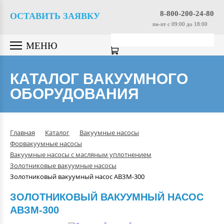
Вакуумные насосы
8-800-200-24-80
ОСТАВИТЬ ЗАЯВКУ
пн-пт c 09:00 до 18:00
Вакуумные датчики
МЕНЮ
Вакуумная арматура
КАТАЛОГ ВАКУУМНОГО
ОБОРУДОВАНИЯ
Гелиевые течеискатели
Вакуумные масла
Главная
Каталог
Вакуумные насосы
Форвакуумные насосы
Компрессоры
Вакуумные насосы с масляным уплотнением
Золотниковые вакуумные насосы
Золотниковый вакуумный насос АВЗМ-300
Вакуумные камеры
ЗОЛОТНИКОВЫЙ ВАКУУМНЫЙ НАСОС
АВЗМ-300
Промышленные вакуумные
системы