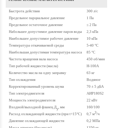
Быстрота действия
300 л/с
Предельное парциальное давление
1 Па
Предельное остаточное давление
≤ 2 Па
Набольшее допустимое давление паров воды
2,3 кПа
Наибольшее допустимое рабочее давление
10 кПа
Температура откачиваемой среды
5-40 °С
Наибольшая допустимая температура насоса
85 °С
Частота вращения вала насоса
450 об/мин
Тип рабочей жидкости (масла)
Н-100А
Количество масла на одну заправку
63 кг
Тип охлаждения
Водяное
Корректированный уровень шума
70 ± 5 дБА
Тип электродвигателя
АИР180S2
Мощность электродвигателя
22 кВт
Входной/выходной фланец Д
, мм
160/100
у
3
Расход охлаждающей жидкости (при t=15°C)
0,7 м
/ч
Давление охлаждающей жидкости
0,2 МПа
Масса агрегата (без масла)
1350 кг