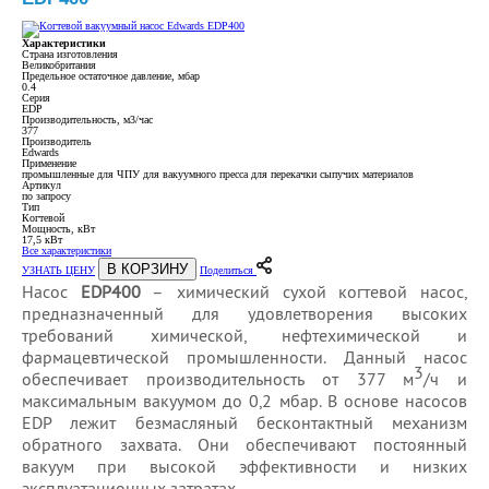
Характеристики
Страна изготовления
Великобритания
Предельное остаточное давление, мбар
0.4
Серия
EDP
Производительность, м3/час
377
Производитель
Edwards
Применение
промышленные для ЧПУ для вакуумного пресса для перекачки сыпучих материалов
Артикул
по запросу
Тип
Когтевой
Мощность, кВт
17,5 кВт
Все характеристики
В КОРЗИНУ
УЗНАТЬ ЦЕНУ
Поделиться
Насос
EDP400
– химический сухой когтевой насос,
предназначенный для удовлетворения высоких
требований химической, нефтехимической и
фармацевтической промышленности. Данный насос
3
обеспечивает производительность от 377 м
/ч и
максимальным вакуумом до 0,2 мбар. В основе насосов
EDP лежит безмасляный бесконтактный механизм
обратного захвата. Они обеспечивают постоянный
вакуум при высокой эффективности и низких
эксплуатационных затратах.