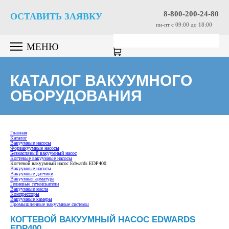
8-800-200-24-80
ОСТАВИТЬ ЗАЯВКУ
пн-пт c 09:00 до 18:00
МЕНЮ
КАТАЛОГ ВАКУУМНОГО
ОБОРУДОВАНИЯ
Главная
Каталог
Вакуумные насосы
Форвакуумные насосы
Безмасляный вакуумный насос
Когтевые вакуумные насосы
Когтевой вакуумный насос Edwards EDP400
Вакуумные насосы
Вакуумные датчики
Вакуумная арматура
Гелиевые течеискатели
Вакуумные масла
Компрессоры
Вакуумные камеры
Промышленные вакуумные системы
КОГТЕВОЙ ВАКУУМНЫЙ НАСОС EDWARDS
EDP400