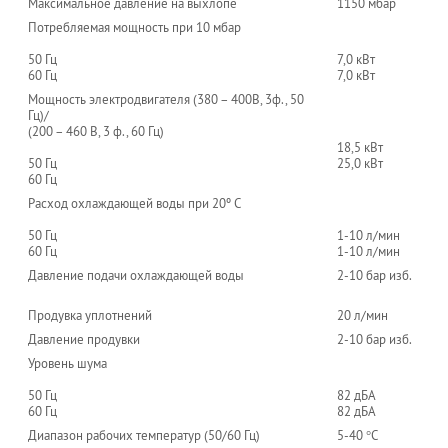
Максимальное давление на выхлопе
1150 мбар
Потребляемая мощность при 10 мбар
50 Гц
7,0 кВт
60 Гц
7,0 кВт
Мощность электродвигателя (380 – 400В, 3ф., 50
Гц)/
(200 – 460 В, 3 ф., 60 Гц)
18,5 кВт
50 Гц
25,0 кВт
60 Гц
Расход охлаждающей воды при 20º С
50 Гц
1-10 л/мин
60 Гц
1-10 л/мин
Давление подачи охлаждающей воды
2-10 бар изб.
Продувка уплотнений
20 л/мин
Давление продувки
2-10 бар изб.
Уровень шума
50 Гц
82 дБА
60 Гц
82 дБА
Диапазон рабочих температур (50/60 Гц)
5-40 °C