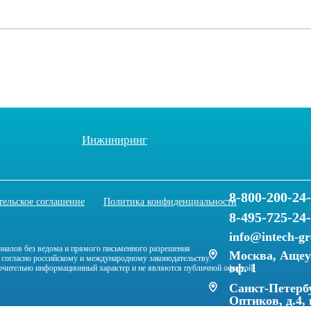
Инжиниринг
8-800-200-24
тельское соглашение
Политика конфиденциальности
8-495-725-24
info@intech-g
риалов без ведома и прямого письменного разрешения
Москва, Ащеул
 согласно российскому и международному законодательству.
оф. 1
ключительно информационный характер и не являются публичной офертой.
Санкт-Петербу
Оптиков, д.4, 