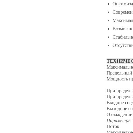
Оптимиза
Современн
Максимал
Возможно
Стабильн
Отсутстви
ТЕХНИЧЕ
Максимальна
Предельный
Мощность пр
При предель
При предель
Входное сое
Выходное со
Охлаждение
Параметры 
Поток
Максимально