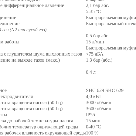
е дифференциальное давление
2,1 бар абс.
а
5-35 °С
динение
Быстроразъемная муфта
единение
Быстроразъемный штеке
газ (N2 или сухой газ)
0,5 бар абс.
м работы
15 л/мин
Быстроразъемная муфта
а с глушителем шума выхлопных газов
<75 дБА
ние на выходе газов (макс.)
1,3 бар (абс.)
0,4 л
ное
SHC 629 SHC 629
ектродвигателя
4,0 кВт
тота вращения насоса (50 Гц)
3000 об/мин
тота вращения насоса (50 Гц)
3600 об/мин
иты
IP55
ева до рабочей температуры насоса
15 мин
бочих температур окружающей среды
0-40 °C
я рабочая влажность окружающей среды
100 %