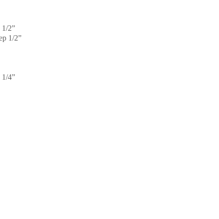
 1/2”
р 1/2”
 1/4”