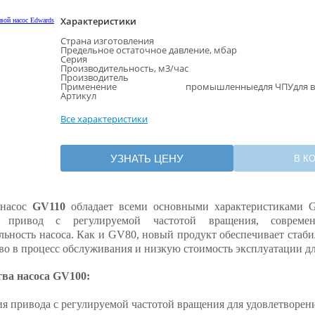
Характеристики
Страна изготовления
Предельное остаточное давление, мбар
Серия
Производительность, м3/час
Производитель
Применение
промышленныедля ЧПУдля ва
Артикул
Все характеристики
УЗНАТЬ ЦЕНУ
В К
 насос
GV110
обладает всеми основными характеристиками 
й привод с регулируемой частотой вращения, соврем
льность насоса. Как и GV80, новый продукт обеспечивает стаб
во в процесс обслуживания и низкую стоимость эксплуатации 
ва насоса GV100:
я привода с регулируемой частотой вращения для удовлетворени