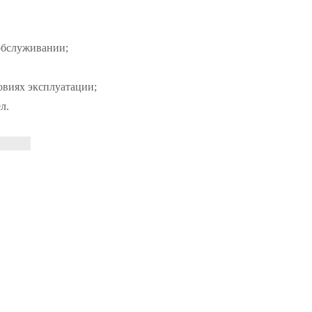
обслуживании;
овиях эксплуатации;
л.