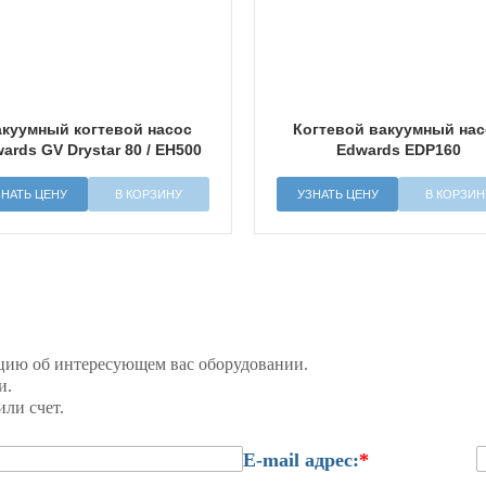
акуумный когтевой насос
Когтевой вакуумный на
ards GV Drystar 80 / EH500
Edwards EDP160
ЗНАТЬ ЦЕНУ
В КОРЗИНУ
УЗНАТЬ ЦЕНУ
В КОРЗИН
цию об интересующем вас оборудовании.
и.
ли счет.
E-mail адрес:
*