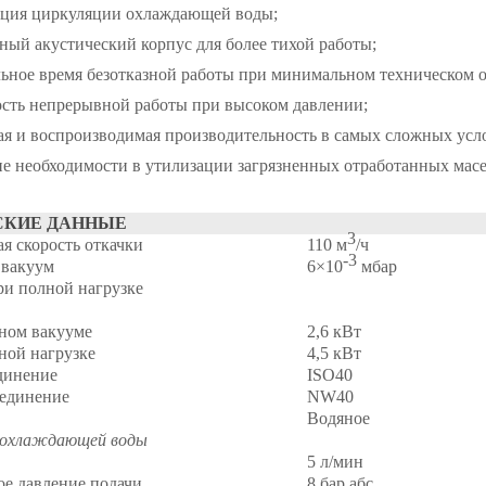
ция циркуляции охлаждающей воды;
ый акустический корпус для более тихой работы;
ьное время безотказной работы при минимальном техническом 
сть непрерывной работы при высоком давлении;
ая и воспроизводимая производительность в самых сложных усл
е необходимости в утилизации загрязненных отработанных масе
СКИЕ ДАННЫЕ
3
я скорость откачки
110 м
/ч
-3
 вакуум
6×10
мбар
и полной нагрузке
ном вакууме
2,6 кВт
ной нагрузке
4,5 кВт
динение
ISO40
единение
NW40
Водяное
охлаждающей воды
5 л/мин
е давление подачи
8 бар абс.