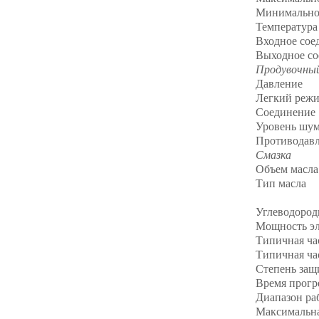
Минимально
Температур
Входное сое
Выходное со
Продувочный 
Давление
Легкий режи
Соединение
Уровень шум
Противодавле
Смазка
Объем масла
Тип масла
Углеводород
Мощность эл
Типичная час
Типичная час
Степень защ
Время прогр
Диапазон ра
Максимальна