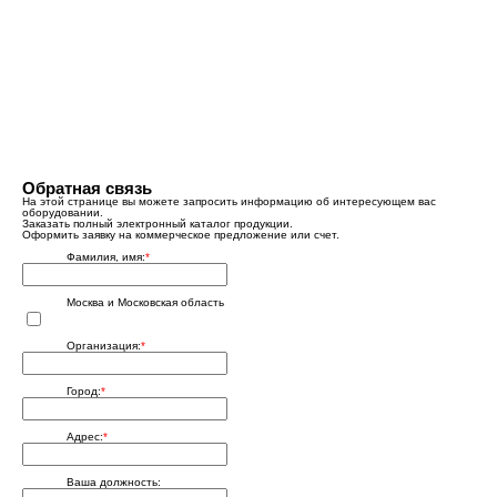
Обратная связь
На этой странице вы можете запросить информацию об интересующем вас
оборудовании.
Заказать полный электронный каталог продукции.
Оформить заявку на коммерческое предложение или счет.
Фамилия, имя:
*
Москва и Московская область
Организация:
*
Город:
*
Адрес:
*
Ваша должность: