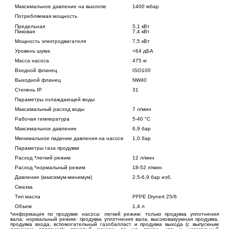
Максимальное давление на выхлопе
1400 мбар
Потребляемая мощность
Предельная
5,1 кВт
Пиковая
7,4 кВт
Мощность электродвигателя
7,5 кВт
Уровень шума
<64 дБА
Масса насоса
475 кг
Входной фланец
ISO100
Выходной фланец
NW40
Степень IP
31
Параметры охлаждающей воды
Максимальный расход воды
7 л/мин
Рабочая температура
5-40 °С
Максимальное давление
6,9 бар
Минимальное падение давления на насосе
1,0 бар
Параметры газа продувки
Расход *легкий режим
12 л/мин
Расход *нормальный режим
18-52 л/мин
Давление (максимум-минимум)
2,5-6,9 бар изб.
Смазка
Тип масла
PFPE Drynert 25/6
Объем
1,4 л
*информация по продувке насоса: легкий режим: только продувка уплотнения
вала; нормальный режим: продувка уплотнения вала, высоковакуумная продувка,
продувка входа, вспомогательный газобалласт и продувка выхода (с выпускным