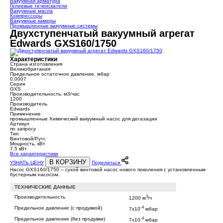
Вакуумная арматура
Гелиевые течеискатели
Вакуумные масла
Компрессоры
Вакуумные камеры
Промышленные вакуумные системы
Двухступенчатый вакуумный агрегат
Edwards GXS160/1750
Характеристики
Страна изготовления
Великобритания
Предельное остаточное давление, мбар
0.0007
Серия
GXS
Производительность, м3/час
1200
Производитель
Edwards
Применение
промышленные Химический вакуумный насос для дегазации
Артикул
по запросу
Тип
Винтовой/Рутс
Мощность, кВт
7,5 кВт
Все характеристики
В КОРЗИНУ
УЗНАТЬ ЦЕНУ
Поделиться
Насос GXS160/1750 – сухой винтовой насос нового поколения с установленным
бустерным насосом.
ТЕХНИЧЕСКИЕ ДАННЫЕ
3
Производительность
1200 м
/ч
-4
Предельное давление (с продувкой)
7x10
мбар
-4
Предельное давление (без продувки)
7x10
мбар