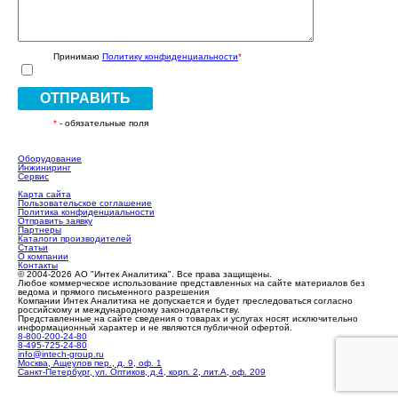
Принимаю
Политику конфиденциальности
*
ОТПРАВИТЬ
*
- обязательные поля
Оборудование
Инжиниринг
Сервис
Карта сайта
Пользовательское соглашение
Политика конфиденциальности
Отправить заявку
Партнеры
Каталоги производителей
Статьи
О компании
Контакты
© 2004-2026 АО "Интек Аналитика". Все права защищены.
Любое коммерческое использование представленных на сайте материалов без
ведома и прямого письменного разрешения
Компании Интек Аналитика не допускается и будет преследоваться согласно
российскому и международному законодательству.
Представленные на сайте сведения о товарах и услугах носят исключительно
информационный характер и не являются публичной офертой.
8-800-200-24-80
8-495-725-24-80
info@intech-group.ru
Москва, Ащеулов пер., д. 9, оф. 1
Санкт-Петербург, ул. Оптиков, д.4, корп. 2, лит.А, оф. 209