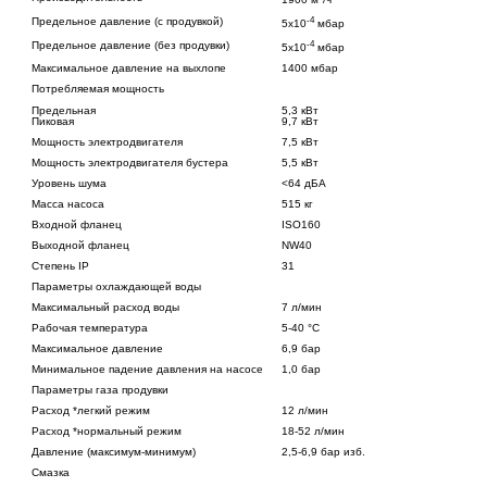
-4
Предельное давление (с продувкой)
5x10
мбар
-4
Предельное давление (без продувки)
5x10
мбар
Максимальное давление на выхлопе
1400 мбар
Потребляемая мощность
Предельная
5,3 кВт
Пиковая
9,7 кВт
Мощность электродвигателя
7,5 кВт
Мощность электродвигателя бустера
5,5 кВт
Уровень шума
<64 дБА
Масса насоса
515 кг
Входной фланец
ISO160
Выходной фланец
NW40
Степень IP
31
Параметры охлаждающей воды
Максимальный расход воды
7 л/мин
Рабочая температура
5-40 °С
Максимальное давление
6,9 бар
Минимальное падение давления на насосе
1,0 бар
Параметры газа продувки
Расход *легкий режим
12 л/мин
Расход *нормальный режим
18-52 л/мин
Давление (максимум-минимум)
2,5-6,9 бар изб.
Смазка