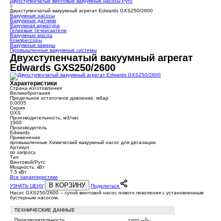
Двухступенчатые винтовые вакуумные насосы Рутс
Двухступенчатый вакуумный агрегат Edwards GXS250/2600
Вакуумные насосы
Вакуумные датчики
Вакуумная арматура
Гелиевые течеискатели
Вакуумные масла
Компрессоры
Вакуумные камеры
Промышленные вакуумные системы
Двухступенчатый вакуумный агрегат
Edwards GXS250/2600
Характеристики
Страна изготовления
Великобритания
Предельное остаточное давление, мбар
0.0005
Серия
GXS
Производительность, м3/час
1900
Производитель
Edwards
Применение
промышленные Химический вакуумный насос для дегазации
Артикул
по запросу
Тип
Винтовой/Рутс
Мощность, кВт
7,5 кВт
Все характеристики
В КОРЗИНУ
УЗНАТЬ ЦЕНУ
Поделиться
Насос GXS250/2600 – сухой винтовой насос нового поколения с установленным
бустерным насосом.
ТЕХНИЧЕСКИЕ ДАННЫЕ
3
Производительность
1900 м
/ч