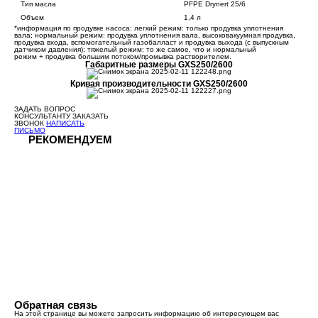
Тип масла
PFPE Drynert 25/6
Объем
1,4 л
*информация по продувке насоса: легкий режим: только продувка уплотнения
вала; нормальный режим: продувка уплотнения вала, высоковакуумная продувка,
продувка входа, вспомогательный газобалласт и продувка выхода (с выпускным
датчиком давления); тяжелый режим: то же самое, что и нормальный
режим + продувка большим потоком/промывка растворителем.
Габаритные размеры GXS250/2600
Кривая производительности GXS250/2600
ЗАДАТЬ ВОПРОС
КОНСУЛЬТАНТУ
ЗАКАЗАТЬ
ЗВОНОК
НАПИСАТЬ
ПИСЬМО
РЕКОМЕНДУЕМ
Обратная связь
На этой странице вы можете запросить информацию об интересующем вас