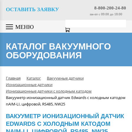
Вакуумные насосы
8-800-200-24-80
ОСТАВИТЬ ЗАЯВКУ
пн-пт c 09:00 до 18:00
Вакуумные датчики
МЕНЮ
Вакуумная арматура
КАТАЛОГ ВАКУУМНОГО
ОБОРУДОВАНИЯ
Гелиевые течеискатели
Вакуумные масла
Главная
Каталог
Вакуумные датчики
Ионизационные датчики
Компрессоры
Ионизационные датчики с холодным катодом
Вакууметр ионизационный датчик Edwards с холодным катодом
nAIM-LI, цифровой, RS485, NW25
Вакуумные камеры
ВАКУУМЕТР ИОНИЗАЦИОННЫЙ ДАТЧИК
EDWARDS С ХОЛОДНЫМ КАТОДОМ
Промышленные вакуумные
NAIM-LI, ЦИФРОВОЙ, RS485, NW25
системы