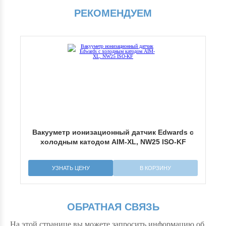
РЕКОМЕНДУЕМ
Ва
 с
Вакууметр ионизационный датчик Edwards с
холодным катодом AIM-XL, NW25 ISO-KF
УЗНАТЬ ЦЕНУ
В КОРЗИНУ
ОБРАТНАЯ СВЯЗЬ
На этой странице вы можете запросить информацию об