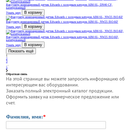
Вакууметр ионизационный датчик Edwards с холодным катодом AIM-SL, DN40 CF,
калиброванный
В корзину
Узнать цену
Вакууметр ионизационный датчик Edwards с холодным катодом AIM-SL, NW25 ISO-KF
В корзину
Узнать цену
Вакууметр ионизационный датчик Edwards с холодным катодом AIM-SL, NW25 ISO-KF,
калиброванный
В корзину
Узнать цену
Показать ещё
1
2
3
…
5
Обратная связь
На этой странице вы можете запросить информацию об
интересующем вас оборудовании.
Заказать полный электронный каталог продукции.
Оформить заявку на коммерческое предложение или
счет.
Фамилия, имя:
*