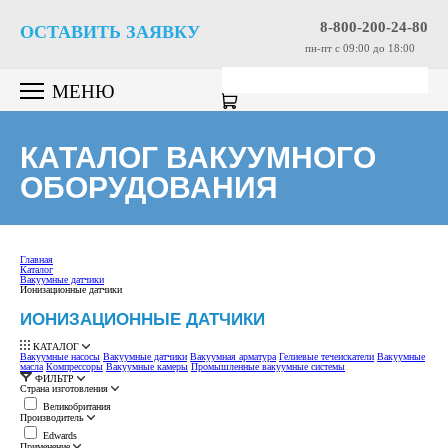
8-800-200-24-80
ОСТАВИТЬ ЗАЯВКУ
пн-пт c 09:00 до 18:00
МЕНЮ
КАТАЛОГ ВАКУУМНОГО
ОБОРУДОВАНИЯ
Главная
Каталог
Вакуумные датчики
Ионизационные датчики
ИОНИЗАЦИОННЫЕ ДАТЧИКИ
КАТАЛОГ
Вакуумные насосы
Вакуумные датчики
Вакуумная арматура
Гелиевые течеискатели
Вакуумные
масла
Компрессоры
Вакуумные камеры
Промышленные вакуумные системы
ФИЛЬТР
Страна изготовления
Великобритания
Производитель
Edwards
Применение