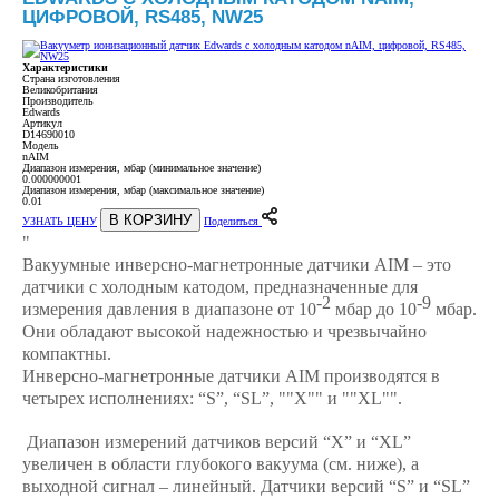
ЦИФРОВОЙ, RS485, NW25
Характеристики
Страна изготовления
Великобритания
Производитель
Edwards
Артикул
D14690010
Модель
nAIM
Диапазон измерения, мбар (минимальное значение)
0.000000001
Диапазон измерения, мбар (максимальное значение)
0.01
В КОРЗИНУ
УЗНАТЬ ЦЕНУ
Поделиться
"
Вакуумные инверсно-магнетронные датчики AIM – это
датчики с холодным катодом, предназначенные для
-2
-9
измерения давления в диапазоне от 10
мбар до 10
мбар.
Они обладают высокой надежностью и чрезвычайно
компактны.
Инверсно-магнетронные датчики AIM производятся в
четырех исполнениях: “S”, “SL”, ""X"" и ""XL"".
Диапазон измерений датчиков версий “X” и “XL”
увеличен в области глубокого вакуума (см. ниже), а
выходной сигнал – линейный. Датчики версий “S” и “SL”