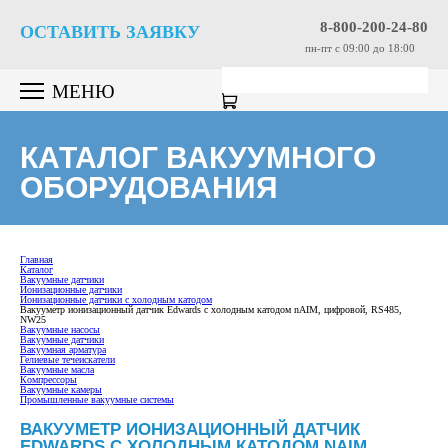
8-800-200-24-80
ОСТАВИТЬ ЗАЯВКУ
пн-пт c 09:00 до 18:00
МЕНЮ
КАТАЛОГ ВАКУУМНОГО
ОБОРУДОВАНИЯ
Главная
Каталог
Вакуумные датчики
Ионизационные датчики
Ионизационные датчики с холодным катодом
Вакууметр ионизационный датчик Edwards с холодным катодом nAIM, цифровой, RS485,
NW25
Вакуумные насосы
Вакуумные датчики
Вакуумная арматура
Гелиевые течеискатели
Вакуумные масла
Компрессоры
Вакуумные камеры
Промышленные вакуумные системы
ВАКУУМЕТР ИОНИЗАЦИОННЫЙ ДАТЧИК
EDWARDS С ХОЛОДНЫМ КАТОДОМ NAIM,