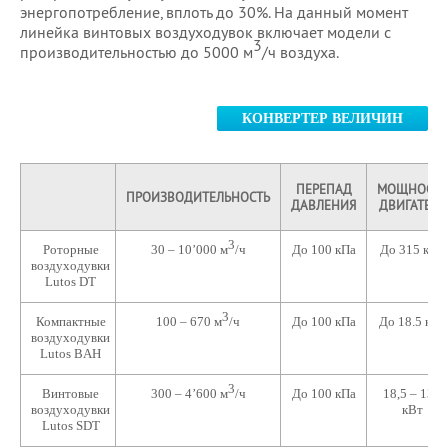
энергопотребление, вплоть до 30%. На данный момент
линейка винтовых воздуходувок включает модели с
3
производительностью до 5000 м
/ч воздуха.
КОНВЕРТЕР ВЕЛИЧИН
ПЕРЕПАД
МОЩНОСТЬ
ПРОИЗВОДИТЕЛЬНОСТЬ
ДАВЛЕНИЯ
ДВИГАТЕЛЯ
3
Роторные
30 – 10’000 м
/ч
До 100 кПа
До 315 кВт
воздуходувки
Lutos DT
3
Компактные
100 – 670 м
/ч
До 100 кПа
До 18.5 кВт
воздуходувки
Lutos BAH
3
Винтовые
300 – 4’600 м
/ч
До 100 кПа
18,5 – 132
воздуходувки
кВт
Lutos SDT