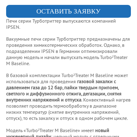
ОСТАВИТЬ ЗАЯВКУ
Печи серии Турботриттер выпускаются компанией
IPSEN.
Вакуумные печи серии Турботриттер предназначены для
проведения химикотермических обработок. Однако, в
подразделении IPSEN в Германии оптимизировали
данную модель и начали выпускать модель Turbo²Treater
M Baseline.
В базовой комплектации Turbo²Treater M Baseline может
использоваться для проведения
газовой закалки с
давлением газа до 12 бар, пайки твердым припоем,
светлого и диффузионного отжига, дегазации, снятия
внутренних напряжений и отпуска
. Конвективный нагрев
позволяет проводить термообработку в диапазоне
низких температур (снятие внутренних напряжений,
отпуск), то есть закалку и отпуск в одном рабочем цикле.
Модель «Turbo²Treater M Baseline» имеет
новый
инженерный дизайн
: цельный модуль с отдельными