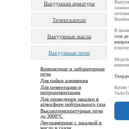
Вакуум
Вакуумная арматура
химико
оптими
Течеискатели
Baselin
В базо
Вакуумные масла
газа д
напряж
(снятие
Вакуумные печи
Модель 
компон
Компактные и лабораторные
печи
Твердо
Для пайки алюминия
Для цементации и
Кроме 
нитроцементации
TurboT
Для проведения закалки в
атмосфере нейтрального газа
Высокотемпературные печи
до 3000°С
Двухкамерные с закалкой в
масло и газом