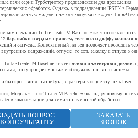
ные печи серии Турботриттер предназначены для проведения
термических обработок. Однако, в подразделении IPSEN в Герм
зировали данную модель и начали выпускать модель Turbo²Treat
e.
вой комплектации Turbo²Treater M Baseline может использоваться
о 12 бар, пайки твердым припоем, светлого и диффузионного о
ений и отпуска
. Конвективный нагрев позволяет проводить те
 внутренних напряжений, отпуск), то есть закалку и отпуск в од
«Turbo²Treater M Baseline» имеет
новый инженерный дизайн
: 
ентами, что упрощает монтаж и обслуживание всей системы.
 и быстро
– вот два атрибута, характеризующие эту печь Ipsen.
того, Модель «Turbo²Treater M Baseline» благодаря новому опти
reater в комплектации для химикотермической обработки.
ЗАДАТЬ ВОПРОС
ЗАКАЗАТЬ
КОНСУЛЬТАНТУ
ЗВОНОК