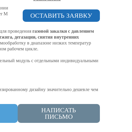
ании
er M
ОСТАВИТЬ ЗАЯВКУ
 для проведения
газовой закалки с давлением
тжига, дегазации, снятия внутренних
рмообработку в диапазоне низких температур
ном рабочем цикле.
цельный модуль с отдельными индивидуальными
мизированному дизайну значительно дешевле чем
НАПИСАТЬ
ПИСЬМО