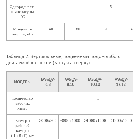
Однородность
±5
температуры,
°C
Мощность
40
80
150
480
нагрева, кВт
Таблица 2. Вертикальные, подъемным подом либо с
двигаемой крышкой (загрузка сверху)
IAVGQV-
IAVGQV-
IAVGQV-
IAVGQV-
МОДЕЛЬ
6.8
8.10
10.10
12.12
Количество
1
рабочих
камер
Размеры
Ø600х800
Ø800х1000
Ø1000х1000
Ø1200х1200
Ø
рабочей
камеры
(ШхВхГ), мм