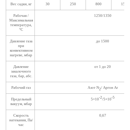
Вес садки, кг
30
250
800
1500
Рабочая /
1250/1350
Максимальная
температура,
°C
Давление газа
до 1500
при
конвективном
нагреве, мбар
Давление
от 1 до 20
закалочного
газа, бар, абс.
Рабочий газ
Азот N
/ Аргон Ar
2
-2
-5
Предельный
5×10
/5×10
вакуум, мбар
Скорость
0,67
натекания, Па/
час