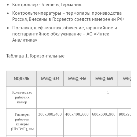
Контроллер - Siemens, Германия.
Контроль температуры – термопары производства
Россия, Внесены в Госреестр средств измерений РФ
Поставка, шеф-монтаж, обучение, гарантийное и
постгарантийное обслуживание – АО «Интек
Аналитика»
Таблица 1. Горизонтальные
МОДЕЛЬ
IAVGQ-334
IAVGQ-446
IAVGQ-669
IAVGQ-9
Количество
1
рабочих
камер
Размеры
300х300х400
400х400х600
600х600х900
900х900х
рабочей
камеры
(ШхВхГ), мм