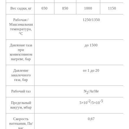
Вес садки, кг
650
850
1000
1150
Рабочая /
1250/1350
Максимальная
температура,
°C
Давление газа
до 1500
при
конвективном
нагреве, бар
Давление
от 1 до 20
закалочного
газа, бар
Рабочий газ
N
/Ar/He
2
-2
-5
Предельный
5×10
/5×10
вакуум, мбар
Скорость
0,67
натекания, Па/
час