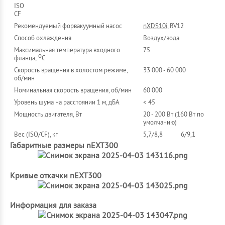
ISO
CF
Рекомендуемый форвакуумный насос
nXDS10i
, RV12
Cпособ охлаждения
Воздух/вода
Максимальная температура входного
75
о
фланца,
С
Скорость вращения в холостом режиме,
33 000 - 60 000
об/мин
Номинальная скорость вращения, об/мин
60 000
Уровень шума на расстоянии 1 м, дБА
< 45
Мощность двигателя, Вт
20 - 200 Вт (160 Вт по
умолчанию)
Вес (ISO/CF), кг
5,7/8,8
6/9,1
Габаритные размеры nEXT300
Кривые откачки nEXT300
Информация для заказа