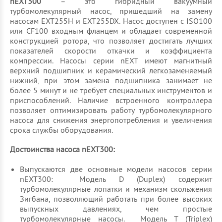
nEXT300
– это гибридный вакуумный
турбомолекулярный насос, пришедший на замену
насосам EXT255H и EXT255DX. Насос доступен с ISO100
или CF100 входным фланцем и обладает современной
конструкцией ротора, что позволяет достигать лучших
показателей скорости откачки и коэффициента
компрессии. Насосы серии nEXT имеют магнитный
верхний подшипник и керамический легкозаменяемый
нижний, при этом замена подшипника занимает не
более 5 минут и не требует специальных инструментов и
приспособлений. Наличие встроенного контроллера
позволяет оптимизировать работу турбомолекулярного
насоса для снижения энергопотребления и увеличения
срока службы оборудования.
Достоинства насоса nEXT300:
Выпускаются две основные модели насосов серии
nEXT300: Модель D (Duplex) содержит
турбомолекулярные лопатки и механизм скольжения
Зигбана, позволяющий работать при более высоких
выпускных давлениях, чем простые
турбомолекулярные насосы. Модель Т (Triplex)