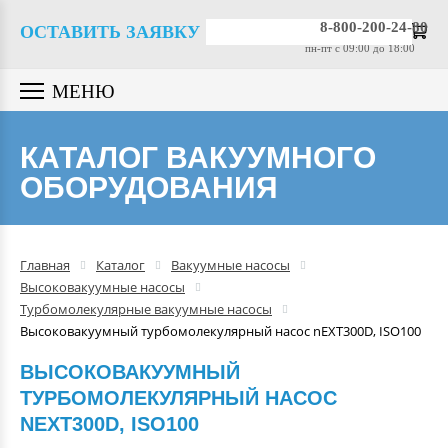
Вакуумные насосы
8-800-200-24-80
ОСТАВИТЬ ЗАЯВКУ
пн-пт c 09:00 до 18:00
Вакуумные датчики
МЕНЮ
Вакуумная арматура
КАТАЛОГ ВАКУУМНОГО
ОБОРУДОВАНИЯ
Гелиевые течеискатели
Вакуумные масла
Главная
Каталог
Вакуумные насосы
Высоковакуумные насосы
Компрессоры
Турбомолекулярные вакуумные насосы
Высоковакуумный турбомолекулярный насос nEXT300D, ISO100
Вакуумные камеры
ВЫСОКОВАКУУМНЫЙ
ТУРБОМОЛЕКУЛЯРНЫЙ НАСОС
Промышленные вакуумные
NEXT300D, ISO100
системы