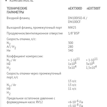
Компактность.
ТЕХНИЧЕСКИЕ
nEXT300D
nEXT300T
ПАРАМЕТРЫ
Входной фланец
DN100ISO-K /
DN100CF
Выходной фланец, промежуточный порт
NW25
Продувочное/вентиляционное отверстие
1/8" BSP
Скорость откачки, л/с:
N
300
2
Ar / H
280
2
He
340
Коэффициент компрессии:
11
11
N
/ Ar
> 1⋅10
> 1⋅10
2
6
6
He
1x10
3x10
4
4
H
5x10
1,5x10
2
Скорость откачки через промежуточный
порт, л/с
13 л/с
N
/ Ar
13 л/с
2
He
11 л/с
H
2
Предельное остаточное давление с
-6
форвакуумным насос RV12
<6⋅10
Па
-8
<5⋅10
Па