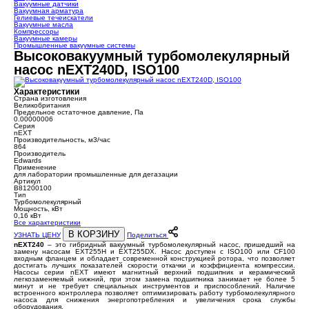
Вакуумные датчики
Вакуумная арматура
Гелиевые течеискатели
Вакуумные масла
Компрессоры
Вакуумные камеры
Промышленные вакуумные системы
Высоковакуумный турбомолекулярный
насос nEXT240D, ISO100
Характеристики
Страна изготовления
Великобритания
Предельное остаточное давление, Па
0.00000006
Серия
nEXT
Производительность, м3/час
864
Производитель
Edwards
Применение
для лаборатории промышленные для дегазации
Артикул
B81200100
Тип
Турбомолекулярный
Мощность, кВт
0,16 кВт
Все характеристики
В КОРЗИНУ
УЗНАТЬ ЦЕНУ
Поделиться
nEXT240
– это гибридный вакуумный турбомолекулярный насос, пришедший на
замену насосам EXT255H и EXT255DX. Насос доступен с ISO100 или CF100
входным фланцем и обладает современной конструкцией ротора, что позволяет
достигать лучших показателей скорости откачки и коэффициента компрессии.
Насосы серии nEXT имеют магнитный верхний подшипник и керамический
легкозаменяемый нижний, при этом замена подшипника занимает не более 5
минут и не требует специальных инструментов и приспособлений. Наличие
встроенного контроллера позволяет оптимизировать работу турбомолекулярного
насоса для снижения энергопотребления и увеличения срока службы
оборудования.