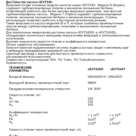
Достоинства насоса nEXT240:
Выпускаются две основные модели насосов серии nEXT240: Модель D (Duplex)
содержит турбомолекулярные лопатки и механизм скольжения Зигбана,
позволяющий работать при более высоких выпускных давлениях, чем простые
турбомолекулярные насосы. Модель Т (Triplex) содержит турбомолекулярные
лопатки, механизм скольжения Зигбана и механизм регенерации. Ступень
регенерации позволяет работать в бустерном (усиленном) режиме.
Также выпускаются насосы моделей iD и iT, которые снабжены промежуточным
портом между турбомолекулярными лопатками и механизмом скольжения
Зигбана.
Для электронных микроскопов доступны насосы nEXT240DL и nEXT240iDL,
обладающие значительно меньшими показателями вибраций и электромагнитным
излучением.
Высокие показатели скорости откачки и коэффициента компрессии;
Лёгкое сервисное обслуживание;
Запатентованная подшипниковая система подвеса ротора сводит к минимуму шум
и вибрацию передаваемую вакуумной системе;
Сменный картридж с маслом для быстрого промежуточного сервисного
обслуживания пользователем;
Совместим с контроллерами TAG, TIC Turbo, TIC Turbo&Instrument;
Компактность.
ТЕХНИЧЕСКИЕ
nEXT240D
nEXT240T
ПАРАМЕТРЫ
Входной фланец
DN100ISO-K / DN100CF
Выходной фланец, промежуточный порт
NW25
Продувочное/вентиляционное отверстие
1/8" BSP
Скорость откачки, л/с:
N
240
2
Ar / He
230
H
165
2
Коэффициент компрессии:
11
11
N
/ Ar
> 1⋅10
> 1⋅10
2
5
6
He
3x10
10
H
4
4
2
1x10
1,5x10
Скорость откачки через промежуточный порт, л/с
N
/ Ar