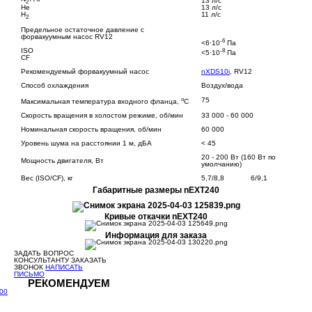
13 л/с
2
He
13 л/с
H
11 л/с
2
Предельное остаточное давление с
форвакуумным насос RV12
-6
<6⋅10
Па
-8
ISO
<5⋅10
Па
CF
Рекомендуемый форвакуумный насос
nXDS10i
, RV12
Cпособ охлаждения
Воздух/вода
о
75
Максимальная температура входного фланца,
С
Скорость вращения в холостом режиме, об/мин
33 000 - 60 000
Номинальная скорость вращения, об/мин
60 000
Уровень шума на расстоянии 1 м, дБА
< 45
20 - 200 Вт (160 Вт по
Мощность двигателя, Вт
умолчанию)
Вес (ISO/CF), кг
5,7/8,8
6/9,1
Габаритные размеры nEXT240
Кривые откачки nEXT240
Информация для заказа
ЗАДАТЬ ВОПРОС
КОНСУЛЬТАНТУ
ЗАКАЗАТЬ
ЗВОНОК
НАПИСАТЬ
ПИСЬМО
РЕКОМЕНДУЕМ