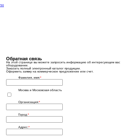
Обратная связь
На этой странице вы можете запросить информацию об интересующем вас
оборудовании.
Заказать полный электронный каталог продукции.
Оформить заявку на коммерческое предложение или счет.
Фамилия, имя:
*
Москва и Московская область
Организация:
*
Город:
*
Адрес:
*