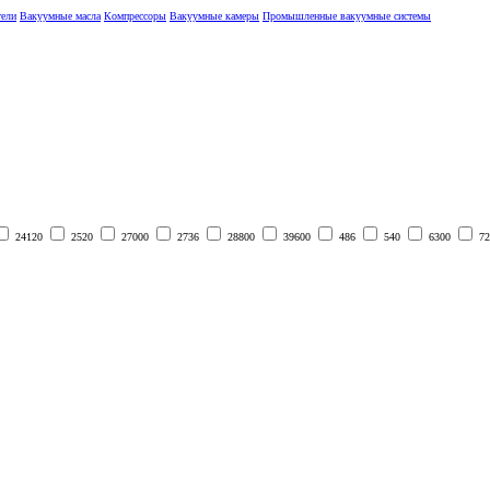
тели
Вакуумные масла
Компрессоры
Вакуумные камеры
Промышленные вакуумные системы
24120
2520
27000
2736
28800
39600
486
540
6300
72