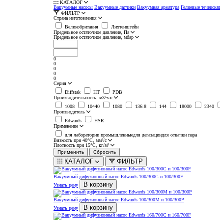
КАТАЛОГ
Вакуумные насосы
Вакуумные датчики
Вакуумная арматура
Гелиевые течеиска
ФИЛЬТР
Страна изготовления
Великобритания
Лихтенштейн
Предельное остаточное давление, Па
Предельное остаточное давление, мбар
0
0
0
0
0
Серия
Diffstak
HT
PDB
Производительность, м3/час
1008
10440
1080
136.8
144
18000
2340
Производитель
Edwards
HSR
Применение
для лаборатории промышленныедля дегазациидля откачки пара
Вязкость при 40°С, мм²/с
Плотность при 15°С, кг/м³
КАТАЛОГ
ФИЛЬТР
Вакуумный дифузионный насос Edwards 100/300C и 100/300F
В корзину
Узнать цену
Вакуумный дифузионный насос Edwards 100/300M и 100/300P
В корзину
Узнать цену