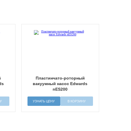
й
Пластинчато-роторный
ds
вакуумный насос Edwards
nES200
У
УЗНАТЬ ЦЕНУ
В КОРЗИНУ