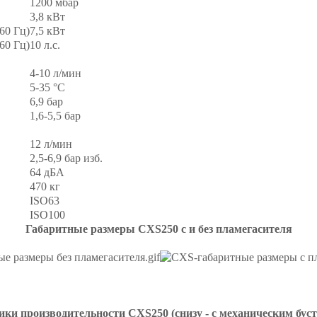
1200 мбар
3,8 кВт
60 Гц)
7,5 кВт
60 Гц)
10 л.с.
4-10 л/мин
5-35 °С
6,9 бар
1,6-5,5 бар
12 л/мин
2,5-6,9 бар изб.
64 дБА
470 кг
ISO63
ISO100
Габаритные размеры CXS250 с и без пламегасителя
ки производительности CXS250 (снизу - с механическим бус