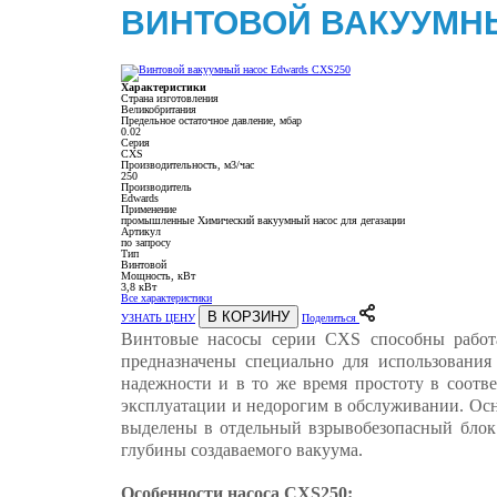
ВИНТОВОЙ ВАКУУМН
Характеристики
Страна изготовления
Великобритания
Предельное остаточное давление, мбар
0.02
Серия
CXS
Производительность, м3/час
250
Производитель
Edwards
Применение
промышленные Химический вакуумный насос для дегазации
Артикул
по запросу
Тип
Винтовой
Мощность, кВт
3,8 кВт
Все характеристики
В КОРЗИНУ
УЗНАТЬ ЦЕНУ
Поделиться
Винтовые насосы серии CXS способны работа
предназначены специально для использовани
надежности и в то же время простоту в соотв
эксплуатации и недорогим в обслуживании. Осн
выделены в отдельный взрывобезопасный блок.
глубины создаваемого вакуума.
Особенности насоса СXS250: