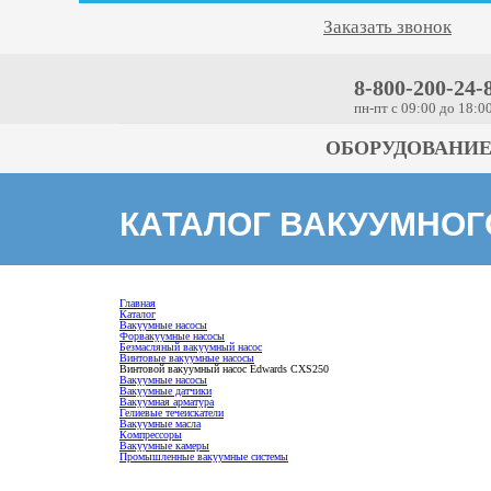
Заказать звонок
8-800-200-24-
пн-пт c 09:00 до 18:0
ОБОРУДОВАНИ
КАТАЛОГ ВАКУУМНО
Главная
Каталог
Вакуумные насосы
Форвакуумные насосы
Безмасляный вакуумный насос
Винтовые вакуумные насосы
Винтовой вакуумный насос Edwards CXS250
Вакуумные насосы
Вакуумные датчики
Вакуумная арматура
Гелиевые течеискатели
Вакуумные масла
Компрессоры
Вакуумные камеры
Промышленные вакуумные системы