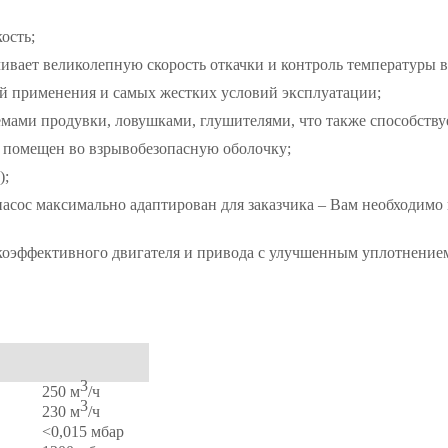
ость;
вает великолепную скорость откачки и контроль температуры в
ей применения и самых жестких условий эксплуатации;
мами продувки, ловушками, глушителями, что также способству
и помещен во взрывобезопасную оболочку;
);
насос максимально адаптирован для заказчика – Вам необходимо 
окоэффективного двигателя и привода с улучшенным уплотнени
3
250 м
/ч
3
230 м
/ч
<0,015 мбар