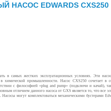
ЫЙ НАСОС EDWARDS CXS250
ть в самых жестких эксплуатационных условиях. Эти насо
я в химической промышленности. Насос CXS250 сочетает в 
етствии с философией «plug and pump» (подключи и качай), т
овным отличием данного насоса от GXS является то, что все э
 Насосы могут комплектоваться механическими бустерами Ed