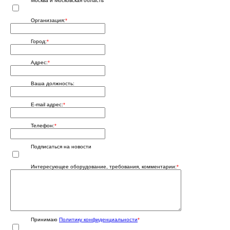
Москва и Московская область
Организация:
*
Город:
*
Адрес:
*
Ваша должность:
E-mail адрес:
*
Телефон:
*
Подписаться на новости
Интересующее оборудование, требования, комментарии:
*
Принимаю
Политику конфиденциальности
*