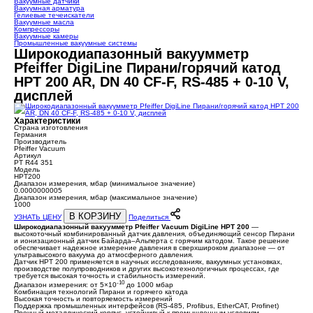
Вакуумные датчики
Вакуумная арматура
Гелиевые течеискатели
Вакуумные масла
Компрессоры
Вакуумные камеры
Промышленные вакуумные системы
Широкодиапазонный вакуумметр
Pfeiffer DigiLine Пирани/горячий катод
HPT 200 AR, DN 40 CF-F, RS-485 + 0-10 V,
дисплей
Характеристики
Страна изготовления
Германия
Производитель
Pfeiffer Vacuum
Артикул
PT R44 351
Модель
HPT200
Диапазон измерения, мбар (минимальное значение)
0.0000000005
Диапазон измерения, мбар (максимальное значение)
1000
В КОРЗИНУ
УЗНАТЬ ЦЕНУ
Поделиться
Широкодиапазонный вакуумметр Pfeiffer Vacuum DigiLine HPT 200
—
высокоточный комбинированный датчик давления, объединяющий сенсор Пирани
и ионизационный датчик Байарда–Альперта с горячим катодом. Такое решение
обеспечивает надежное измерение давления в сверхшироком диапазоне — от
ультравысокого вакуума до атмосферного давления.
Датчик HPT 200 применяется в научных исследованиях, вакуумных установках,
производстве полупроводников и других высокотехнологичных процессах, где
требуется высокая точность и стабильность измерений.
-10
Диапазон измерения: от 5×10
до 1000 мбар
Комбинация технологий Пирани и горячего катода
Высокая точность и повторяемость измерений
Поддержка промышленных интерфейсов (RS-485, Profibus, EtherCAT, Profinet)
Прочный металлический корпус, устойчивый к промышленным условиям