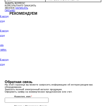
ЗАДАТЬ ВОПРОС
КОНСУЛЬТАНТУ
ЗАКАЗАТЬ
ЗВОНОК
НАПИСАТЬ
ПИСЬМО
РЕКОМЕНДУЕМ
атод
атод
s WRH-
атод
Обратная связь
На этой странице вы можете запросить информацию об интересующем вас
оборудовании.
Заказать полный электронный каталог продукции.
Оформить заявку на коммерческое предложение или счет.
Фамилия, имя:
*