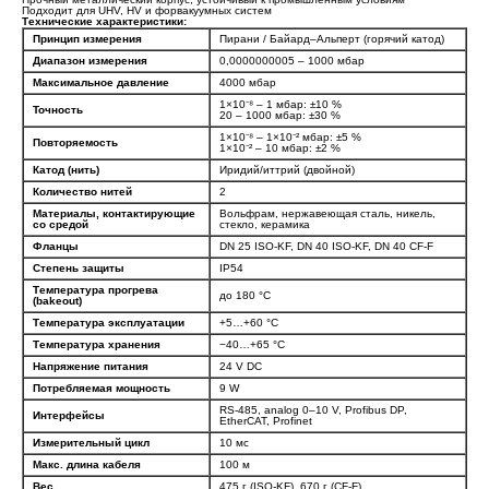
Подходит для UHV, HV и форвакуумных систем
Технические характеристики:
Принцип измерения
Пирани / Байард–Альперт (горячий катод)
Диапазон измерения
0,0000000005 – 1000 мбар
Максимальное давление
4000 мбар
1×10⁻⁸ – 1 мбар: ±10 %
Точность
20 – 1000 мбар: ±30 %
1×10⁻⁸ – 1×10⁻² мбар: ±5 %
Повторяемость
1×10⁻² – 10 мбар: ±2 %
Катод (нить)
Иридий/иттрий (двойной)
Количество нитей
2
Материалы, контактирующие
Вольфрам, нержавеющая сталь, никель,
со средой
стекло, керамика
Фланцы
DN 25 ISO-KF, DN 40 ISO-KF, DN 40 CF-F
Степень защиты
IP54
Температура прогрева
до 180 °C
(bakeout)
Температура эксплуатации
+5…+60 °C
Температура хранения
−40…+65 °C
Напряжение питания
24 V DC
Потребляемая мощность
9 W
RS-485, analog 0–10 V, Profibus DP,
Интерфейсы
EtherCAT, Profinet
Измерительный цикл
10 мс
Макс. длина кабеля
100 м
Вес
475 г (ISO-KF), 670 г (CF-F)