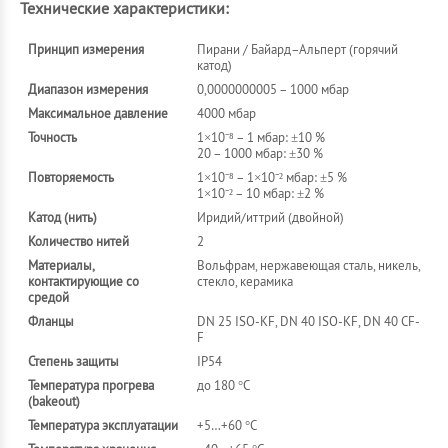
Технические характеристики:
Принцип измерения
Пирани / Байард–Альперт (горячий
катод)
Диапазон измерения
0,0000000005 – 1000 мбар
Максимальное давление
4000 мбар
Точность
1×10⁻⁸ – 1 мбар: ±10 %
20 – 1000 мбар: ±30 %
Повторяемость
1×10⁻⁸ – 1×10⁻² мбар: ±5 %
1×10⁻² – 10 мбар: ±2 %
Катод (нить)
Иридий/иттрий (двойной)
Количество нитей
2
Материалы,
Вольфрам, нержавеющая сталь, никель,
контактирующие со
стекло, керамика
средой
Фланцы
DN 25 ISO-KF, DN 40 ISO-KF, DN 40 CF-
F
Степень защиты
IP54
Температура прогрева
до 180 °C
(bakeout)
Температура эксплуатации
+5…+60 °C