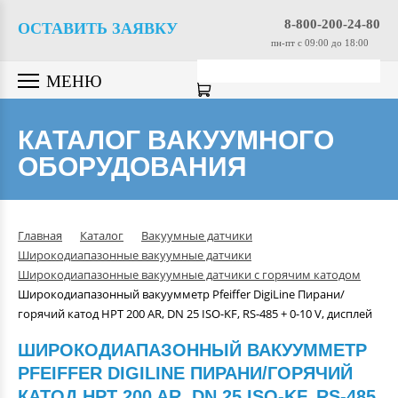
Вакуумные насосы
8-800-200-24-80
ОСТАВИТЬ ЗАЯВКУ
пн-пт c 09:00 до 18:00
Вакуумные датчики
МЕНЮ
Вакуумная арматура
КАТАЛОГ ВАКУУМНОГО
ОБОРУДОВАНИЯ
Гелиевые течеискатели
Вакуумные масла
Главная
Каталог
Вакуумные датчики
Широкодиапазонные вакуумные датчики
Компрессоры
Широкодиапазонные вакуумные датчики с горячим катодом
Широкодиапазонный вакуумметр Pfeiffer DigiLine Пирани/
горячий катод HPT 200 AR, DN 25 ISO-KF, RS-485 + 0-10 V, дисплей
Вакуумные камеры
ШИРОКОДИАПАЗОННЫЙ ВАКУУММЕТР
PFEIFFER DIGILINE ПИРАНИ/ГОРЯЧИЙ
Промышленные вакуумные
КАТОД HPT 200 AR, DN 25 ISO-KF, RS-485
системы