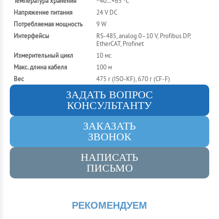
Температура хранения
−40…+65 °C
Напряжение питания
24 V DC
Потребляемая мощность
9 W
Интерфейсы
RS-485, analog 0–10 V, Profibus DP,
EtherCAT, Profinet
Измерительный цикл
10 мс
Макс. длина кабеля
100 м
Вес
475 г (ISO-KF), 670 г (CF-F)
ЗАДАТЬ ВОПРОС
КОНСУЛЬТАНТУ
ЗАКАЗАТЬ
ЗВОНОК
НАПИСАТЬ
ПИСЬМО
РЕКОМЕНДУЕМ