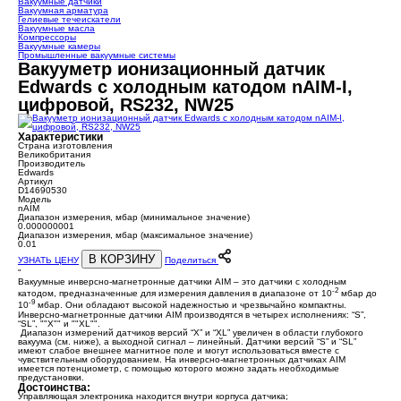
Вакуумные датчики
Вакуумная арматура
Гелиевые течеискатели
Вакуумные масла
Компрессоры
Вакуумные камеры
Промышленные вакуумные системы
Вакууметр ионизационный датчик
Edwards с холодным катодом nAIM-I,
цифровой, RS232, NW25
Характеристики
Страна изготовления
Великобритания
Производитель
Edwards
Артикул
D14690530
Модель
nAIM
Диапазон измерения, мбар (минимальное значение)
0.000000001
Диапазон измерения, мбар (максимальное значение)
0.01
В КОРЗИНУ
УЗНАТЬ ЦЕНУ
Поделиться
"
Вакуумные инверсно-магнетронные датчики AIM – это датчики с холодным
-2
катодом, предназначенные для измерения давления в диапазоне от 10
мбар до
-9
10
мбар. Они обладают высокой надежностью и чрезвычайно компактны.
Инверсно-магнетронные датчики AIM производятся в четырех исполнениях: “S”,
“SL”, ""X"" и ""XL"".
Диапазон измерений датчиков версий “X” и “XL” увеличен в области глубокого
вакуума (см. ниже), а выходной сигнал – линейный. Датчики версий “S” и “SL”
имеют слабое внешнее магнитное поле и могут использоваться вместе с
чувствительным оборудованием. На инверсно-магнетронных датчиках AIM
имеется потенциометр, с помощью которого можно задать необходимые
предустановки.
Достоинства:
Управляющая электроника находится внутри корпуса датчика;