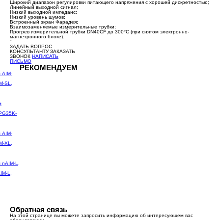
Широкий диапазон регулировки питающего напряжения с хорошей дискретностью;
Линейный выходной сигнал;
Низкий выходной импеданс;
Низкий уровень шумов;
Встроенный экран Фарадея;
Взаимозаменяемые измерительные трубки;
Прогрев измерительной трубки DN40CF до 300°С (при снятом электронно-
магнетронного блоке).
"
ЗАДАТЬ ВОПРОС
КОНСУЛЬТАНТУ
ЗАКАЗАТЬ
ЗВОНОК
НАПИСАТЬ
ПИСЬМО
РЕКОМЕНДУЕМ
M-SL,
CPG35K-
M-XL,
IM-L,
Обратная связь
На этой странице вы можете запросить информацию об интересующем вас