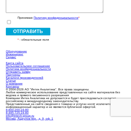
Принимаю
Политику конфиденциальности
*
ОТПРАВИТЬ
*
- обязательные поля
Оборудование
Инжиниринг
Сервис
Карта сайта
Пользовательское соглашение
Политика конфиденциальности
Отправить заявку
Партнеры
Каталоги производителей
Статьи
О компании
Контакты
© 2004-2026 АО "Интек Аналитика". Все права защищены.
Любое коммерческое использование представленных на сайте материалов без
ведома и прямого письменного разрешения
Компании Интек Аналитика не допускается и будет преследоваться согласно
российскому и международному законодательству.
Представленные на сайте сведения о товарах и услугах носят исключительно
информационный характер и не являются публичной офертой.
8-800-200-24-80
8-495-725-24-80
info@intech-group.ru
Москва, Ащеулов пер., д. 9, оф. 1
Санкт-Петербург, ул. Оптиков, д.4, корп. 2, лит.А, оф. 209