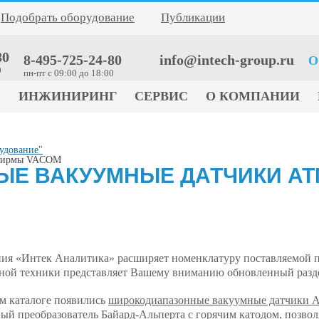
Подобрать оборудование
Публикации
80
8-495-725-24-80
info@intech-group.ru
О
0
пн-пт c 09:00 до 18:00
Е
ИНЖИНИРИНГ
СЕРВИС
О КОМПАНИИ
удование"
 фирмы VACOM
Е ВАКУУМНЫЕ ДАТЧИКИ AT
ия «Интек Аналитика» расширяет номенклатуру поставляемой п
ной техники представляет Вашему вниманию обновленный разде
м каталоге появились
широкодиапазонные вакуумные датчики
ый преобразователь Байард-Альперта с горячим катодом, позво