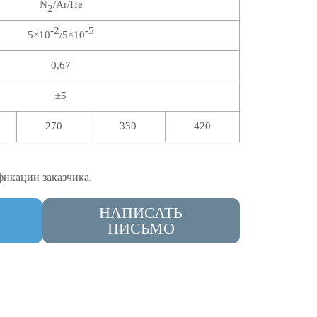
N
/Ar/He
2
-2
-5
5×10
/5×10
0,67
±5
270
330
420
фикации заказчика.
НАПИСАТЬ
ПИСЬМО