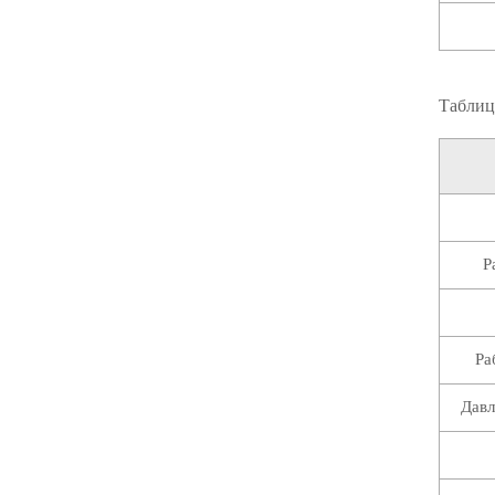
Таблиц
Р
Ра
Давл