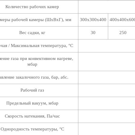
Количество рабочих камер
змеры рабочей камеры (ШхВхГ), мм
300х300х400
400х400х60
Вес садки, кг
30
250
чая / Максимальная температура, °C
ение газа при конвективном нагреве,
мбар
авление закалочного газа, бар, абс.
Рабочий газ
Предельный вакуум, мбар
Скорость натекания, Па/час
Однородность температуры, °C