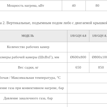
Мощность нагрева, кВт
40
80
а 2. Вертикальные, подъемным подом либо с двигаемой крышкой 
МОДЕЛЬ
IAVGQV-6.8
IAVGQV-8.
Количество рабочих камер
азмеры рабочей камеры (ШхВхГ), мм
Ø600х800
Ø800х10
Вес садки, кг
650
850
бочая / Максимальная температура, °C
ение газа при конвективном нагреве, бар
Давление закалочного газа, бар