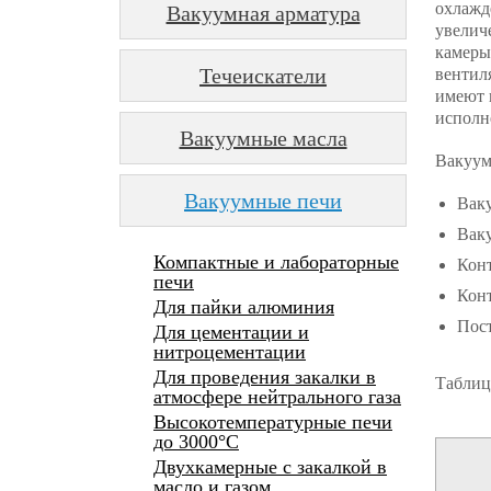
охлажде
Вакуумная арматура
увелич
камеры
Течеискатели
вентил
имеют 
исполне
Вакуумные масла
Вакуум
Вакуумные печи
Ваку
Ваку
Компактные и лабораторные
Конт
печи
Конт
Для пайки алюминия
Пост
Для цементации и
нитроцементации
Для проведения закалки в
Таблиц
атмосфере нейтрального газа
Высокотемпературные печи
до 3000°С
Двухкамерные с закалкой в
масло и газом