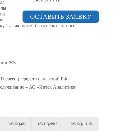
Для
елы
а и
ОСТАВИТЬ ЗАЯВКУ
чи
ку. Так же может быть печь шахтного
ений РФ.
 Госреестр средств измерений РФ
обслуживание – АО «Интек Аналитика»
IAVGQ-669
IAVGQ-9912
IAVGQ-1.1.15