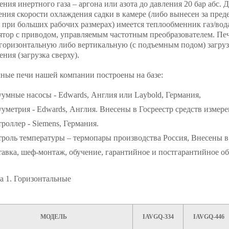
ния инертного газа – аргона или азота до давления 20 бар абс. 
ения скорости охлаждения садки в камере (либо вынесен за пред
 при больших рабочих размерах) имеется теплообменник газ/вод
ятор с приводом, управляемым частотным преобразователем. Пе
горизонтальную либо вертикальную (с подъемным подом) загруз
ния (загрузка сверху).
ные печи нашей компании построены на базе:
умные насосы - Edwards, Англия или Laybold, Германия,
уметрия - Edwards, Англия. Внесены в Госреестр средств измер
роллер - Siemens, Германия.
роль температуры – термопары производства Россия, Внесены в
авка, шеф-монтаж, обучение, гарантийное и постгарантийное 
а 1. Горизонтальные
МОДЕЛЬ
IAVGQ-334
IAVGQ-446