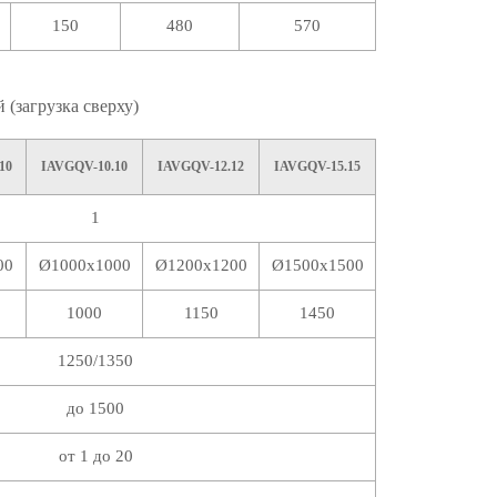
150
480
570
(загрузка сверху)
10
IAVGQV-10.10
IAVGQV-12.12
IAVGQV-15.15
1
00
Ø1000х1000
Ø1200х1200
Ø1500х1500
1000
1150
1450
1250/1350
до 1500
от 1 до 20