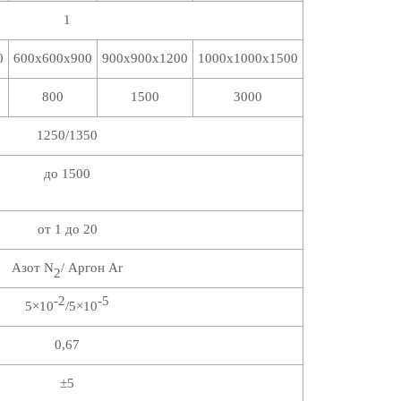
1
0
600х600х900
900х900х1200
1000х1000х1500
800
1500
3000
1250/1350
до 1500
от 1 до 20
Азот N
/ Аргон Ar
2
-2
-5
5×10
/5×10
0,67
±5