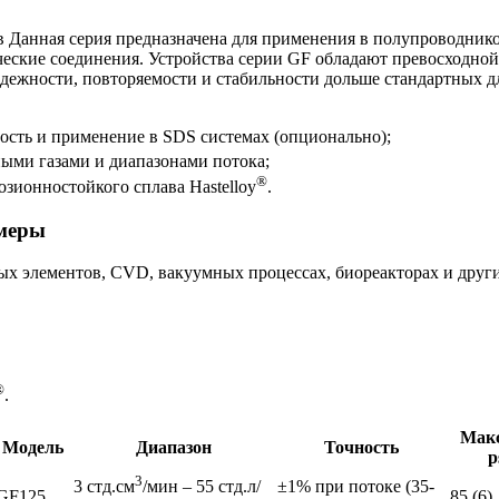
ов Данная серия предназначена для применения в полупроводни
лические соединения. Устройства серии GF обладают превосходн
дежности, повторяемости и стабильности дольше стандартных д
ность и применение в SDS системах (опционально);
ыми газами и диапазонами потока;
®
озионностойкого сплава Hastelloy
.
омеры
ных элементов, CVD, вакуумных процессах, биореакторах и дру
®
.
Макс
Модель
Диапазон
Точность
p
3
±1% при потоке (35-
3 стд.см
/мин – 55 стд.л/
GF125
85 (6)