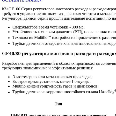
ОСТАВИТЬ ЗАЯВКУ
h3>GF100 Серия регуляторов массового расхода и расходомер
требуется управление потоком газа, высокая чистота и метал
Регуляторы данной серии прошли длительные испытания по на
Сверхбыстрое время установки - 300 мс;
Устойчивость к скачкам давления (PTI), повышенная точ
тм
Технология Multiflo
настройка на применение с различн
Трубки датчика и отверстие клапана изготовлены из корр
GF40/80 регуляторы массового расхода и расход
Разработаны для применений в областях производства солнеч
требующих экономичные и эффективные решения:
Эластомерная или металлическая прокладка;
Быстрое время установки, менее 1 секунды;
Multiflo конфигурируемость газов и диапазонов;
Трубки датчика из коррозионностойкого сплава Hastelloy
Тип
UHP PTI регулятор с металлическим уплотнением