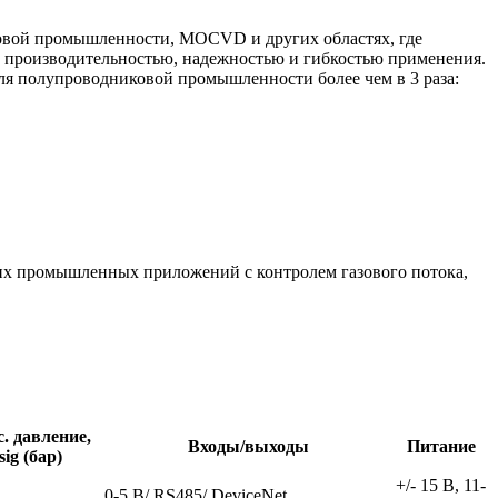
ковой промышленности, MOCVD и других областях, где
ой производительностью, надежностью и гибкостью применения.
ля полупроводниковой промышленности более чем в 3 раза:
гих промышленных приложений с контролем газового потока,
. давление,
Входы/выходы
Питание
sig (бар)
+/- 15 В, 11-
0-5 В/ RS485/ DeviceNet