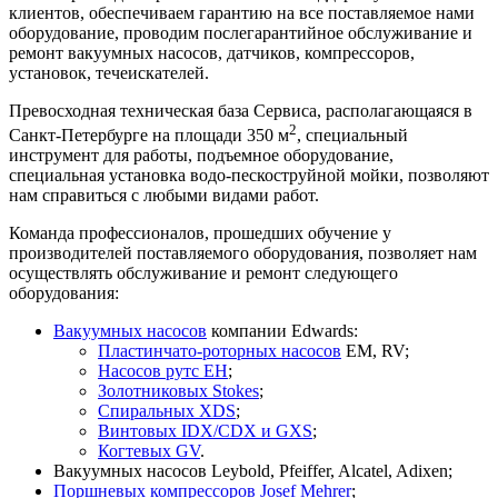
клиентов, обеспечиваем гарантию на все поставляемое нами
оборудование, проводим послегарантийное обслуживание и
ремонт вакуумных насосов, датчиков, компрессоров,
установок, течеискателей.
Превосходная техническая база Сервиса, располагающаяся в
2
Санкт-Петербурге на площади 350 м
, специальный
инструмент для работы, подъемное оборудование,
специальная установка водо-пескоструйной мойки, позволяют
нам справиться с любыми видами работ.
Команда профессионалов, прошедших обучение у
производителей поставляемого оборудования, позволяет нам
осуществлять обслуживание и ремонт следующего
оборудования:
Вакуумных насосов
компании Edwards:
Пластинчато-роторных насосов
EM, RV;
Насосов рутс EH
;
Золотниковых Stokes
;
Спиральных XDS
;
Винтовых IDX/CDX и GXS
;
Когтевых GV
.
Вакуумных насосов Leybold, Pfeiffer, Alcatel, Adixen;
Поршневых компрессоров Josef Mehrer
;