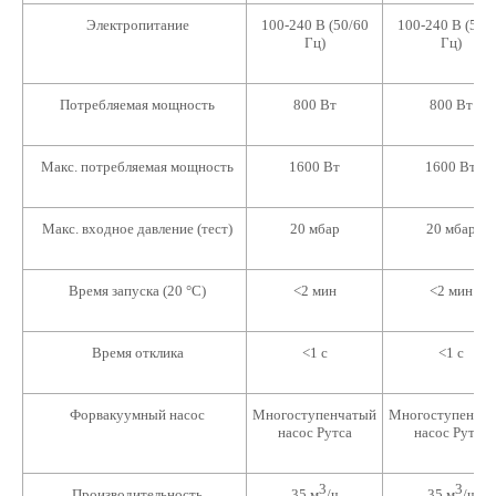
Электропитание
100-240 В (50/60
100-240 В (50/
Гц)
Гц)
Потребляемая мощность
800 Вт
800 Вт
Макс. потребляемая мощность
1600 Вт
1600 Вт
Макс. входное давление (тест)
20 мбар
20 мбар
Время запуска (20 °С)
<2 мин
<2 мин
Время отклика
<1 с
<1 с
Форвакуумный насос
Многоступенчатый
Многоступенча
насос Рутса
насос Рутса
3
3
Производительность
35 м
/ч
35 м
/ч