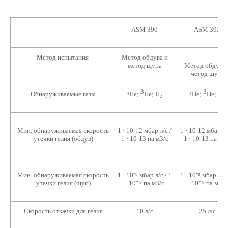
ASM 390
ASM 392
Метод испытания
Метод обдува и
метод щупа
Метод обдува 
метод щупа
3
3
Обнаруживаемые газы
⁴He;
Не; H₂
⁴He;
Не; H₂
1 · 10-12 мбар л/с /
1 · 10-12 мбар л/
Мин. обнаруживаемая скорость
1 · 10-13 па м3/с
1 · 10-13 па м3
утечки гелия (обдув)
1 · 10⁻⁸ мбар л/с / 1
1 · 10⁻⁸ мбар л/с 
Мин. обнаруживаемая скорость
· 10⁻ ⁹ па м3/с
· 10⁻ ⁹ па м3/с
утечки гелия (щуп)
Скорость откачки для гелия
10 л/с
25 л/с