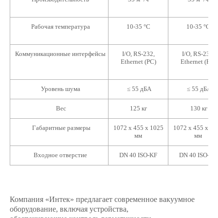
Рабочая температура
10-35 °С
10-35 °С
Коммуникационные интерфейсы
I/O, RS-232,
I/O, RS-232,
Ethernet (PC)
Ethernet (PC)
Уровень шума
≤ 55 дБА
≤ 55 дБА
Вес
125 кг
130 кг
Габаритные размеры
1072 х 455 х 1025
1072 х 455 х 10
мм
мм
Входное отверстие
DN 40 ISO-KF
DN 40 ISO-KF
Компания «Интек» предлагает современное вакуумное
оборудование, включая устройства,