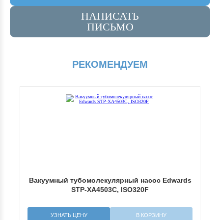
НАПИСАТЬ
ПИСЬМО
РЕКОМЕНДУЕМ
rds
Вакуумный тубомолекулярный насос Edwards
Ва
STP-XA4503C, ISO320F
УЗНАТЬ ЦЕНУ
В КОРЗИНУ