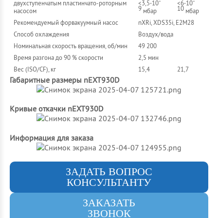
-
-
двухступенчатым пластинчато-роторным
<3,5⋅10
<6⋅10
9
10
насосом
мбар
мбар
Рекомендуемый форвакуумный насос
nXRi, XDS35i, E2M28
Cпособ охлаждения
Воздух/вода
Номинальная скорость вращения, об/мин
49 200
Время разгона до 90 % скорости
2,5 мин
Вес (ISO/CF), кг
15,4
21,7
Габаритные размеры nEXT930D
Кривые откачки nEXT930D
Информация для заказа
ЗАДАТЬ ВОПРОС
КОНСУЛЬТАНТУ
ЗАКАЗАТЬ
ЗВОНОК