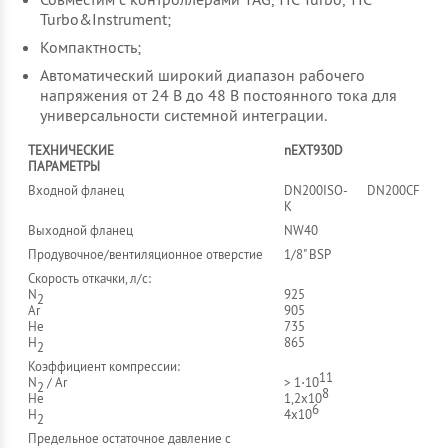
Turbo&Instrument;
Компактность;
Автоматический широкий диапазон рабочего
напряжения от 24 В до 48 В постоянного тока для
универсальности системной интеграции.
ТЕХНИЧЕСКИЕ
nEXT930D
ПАРАМЕТРЫ
Входной фланец
DN200ISO-
DN200CF
K
Выходной фланец
NW40
Продувочное/вентиляционное отверстие
1/8" BSP
Скорость откачки, л/с:
N
925
2
Ar
905
He
735
H
865
2
Коэффициент компрессии:
11
N
/ Ar
> 1⋅10
2
8
He
1,2x10
6
H
4x10
2
Предельное остаточное давление с