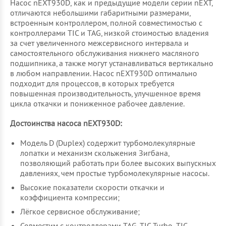
Насос nEXT930D, как и предыдущие модели серии nEXT,
отличаются небольшими габаритными размерами,
встроенным контроллером, полной совместимостью с
контроллерами TIC и TAG, низкой стоимостью владения
за счет увеличенного межсервисного интервала и
самостоятельного обслуживания нижнего масляного
подшипника, а также могут устанавливаться вертикально
в любом направлении. Насос nEXT930D оптимально
подходит для процессов, в которых требуется
повышенная производительность, улучшенное время
цикла откачки и пониженное рабочее давление.
Достоинства насоса nEXT930D:
Модель D (Duplex) содержит турбомолекулярные
лопатки и механизм скольжения Зигбана,
позволяющий работать при более высоких выпускных
давлениях, чем простые турбомолекулярные насосы.
Высокие показатели скорости откачки и
коэффициента компрессии;
Лёгкое сервисное обслуживание;
Совместим с контроллерами TAG, TIC Turbo, TIC