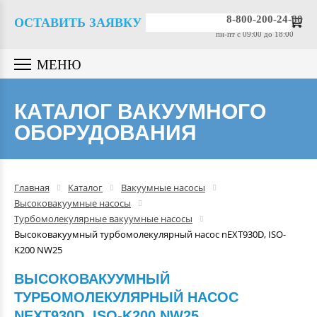
Вакуумные насосы
8-800-200-24-80
ОСТАВИТЬ ЗАЯВКУ
пн-пт c 09:00 до 18:00
Вакуумные датчики
МЕНЮ
Вакуумная арматура
КАТАЛОГ ВАКУУМНОГО
ОБОРУДОВАНИЯ
Гелиевые течеискатели
Вакуумные масла
Главная
Каталог
Вакуумные насосы
Высоковакуумные насосы
Компрессоры
Турбомолекулярные вакуумные насосы
Высоковакуумный турбомолекулярный насос nEXT930D, ISO-
K200 NW25
Вакуумные камеры
ВЫСОКОВАКУУМНЫЙ
ТУРБОМОЛЕКУЛЯРНЫЙ НАСОС
Промышленные вакуумные
NEXT930D, ISO-K200 NW25
системы