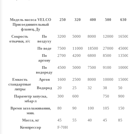
Модель насоса VELCO
250
320
400
500
630
Присоединительный
фланец, Ду
Сокрость
По
3200
5000
8000
12000
16500
откачки, л/с
воздуху
По воде
7500
11000
18500
27000
45000
По
2700
4200
6800
8500
13500
аргону
По
4500
5000
7500
9100
10000
водороду
Емкость
Аргон
1600
2500
8000
10000
15000
стандартные
Водород
20
25
32
38
50
литры
Параметр запуска,
300
600
750
900
мбар∙л
Время захолаживания,
80
90
100
105
150
мин.
Масса, кг
45
55
40
45
85
Компрессор
F-70H