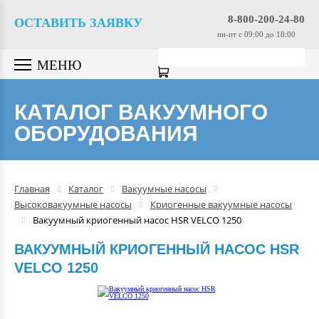
Вакуумные насосы
8-800-200-24-80
ОСТАВИТЬ ЗАЯВКУ
пн-пт c 09:00 до 18:00
Вакуумные датчики
МЕНЮ
Вакуумная арматура
КАТАЛОГ ВАКУУМНОГО
ОБОРУДОВАНИЯ
Гелиевые течеискатели
Вакуумные масла
Главная
Каталог
Вакуумные насосы
Высоковакуумные насосы
Криогенные вакуумные насосы
Компрессоры
Вакуумный криогенный насос HSR VELCO 1250
ВАКУУМНЫЙ КРИОГЕННЫЙ НАСОС HSR
Вакуумные камеры
VELCO 1250
Промышленные вакуумные
системы