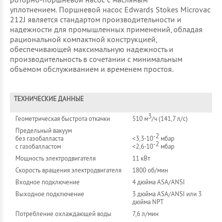
уплотнением. Поршневой насос Edwards Stokes Microvac
212J является стандартом производительности и
надежности для промышленных применений, обладая
рациональной компактной конструкцией,
обеспечивающей максимальную надежность и
производительность в сочетании с минимальным
объемом обслуживанием и временем простоя.
ТЕХНИЧЕСКИЕ ДАННЫЕ
3
Геометрическая быстрота откачки
510 м
/ч (141,7 л/с)
Предельный вакуум
-2
без газобалласта
<3,3⋅10
мбар
-2
с газобалластом
<2,6⋅10
мбар
Мощность электродвигателя
11 кВт
Скорость вращения электродвигателя
1800 об/мин
Входное подключение
4 дюйма ASA/ANSI
Выходное подключение
3 дюйма ASA/ANSI или 3
дюйма NPT
Потребление охлаждающей воды
7,6 л/мин