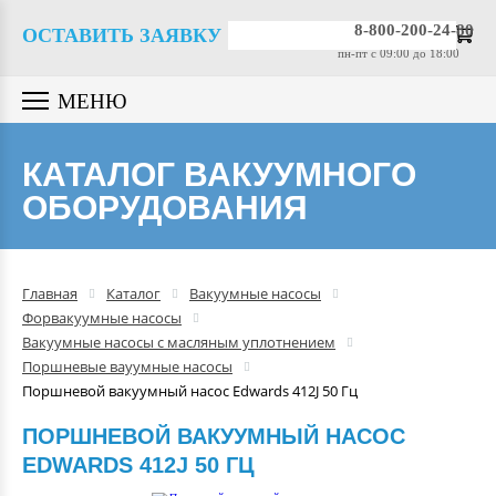
Вакуумные насосы
8-800-200-24-80
ОСТАВИТЬ ЗАЯВКУ
пн-пт c 09:00 до 18:00
Вакуумные датчики
МЕНЮ
Вакуумная арматура
КАТАЛОГ ВАКУУМНОГО
ОБОРУДОВАНИЯ
Гелиевые течеискатели
Вакуумные масла
Главная
Каталог
Вакуумные насосы
Форвакуумные насосы
Компрессоры
Вакуумные насосы с масляным уплотнением
Поршневые вауумные насосы
Поршневой вакуумный насос Edwards 412J 50 Гц
Вакуумные камеры
ПОРШНЕВОЙ ВАКУУМНЫЙ НАСОС
EDWARDS 412J 50 ГЦ
Промышленные вакуумные
системы