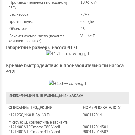
Производительность по водяному
10,45 кг/ч
пару
Вес насоса
794 кг
Уровень шума
<83 дБА
Объём масла
46 л
Рекомендуемое масло (входит в
V Lube F
комплект поставки)
Габаритные размеры насоса 412J
Кривые быстродействия и производительности насоса
412J
ИНФОРМАЦИЯ ДЛЯ РАЗМЕЩЕНИЯ ЗАКАЗА
ОПИСАНИЕ ПРОДУКЦИИ
НОМЕР ПО КАТАЛОГУ
412J 230/460 В 3ф. 60 Гц
900412014
Microvac CE совместимые варианты
412J 400 V IEC motor 380 V coil
900412014501
412J 400 V IEC motor 415 V coil
900412014502