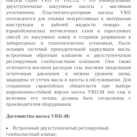
Насосы серии VRD от VALUE – это универсальные
двухступенчатые вакуумные насосы с масляным
уплотнением. Пластинчато-роторные насосы VRD
используются для откачки неагрессивных к материалам
конструкции и рабочей жидкости пожаро- и
взрывобезопасных нетоксичных газов и парогазовых
смесей из вакуумных камер и создания разряжения в
лабораторных и технологических установках. Насос
оснащен системой принудительной циркуляции масла,
встроенным обратным клапаном и двухступенчатым
регулируемым газобалластным клапаном. Они также
отличаются высоким расходом газа, высоким предельным
остаточным давлением и низким уровнем шума,
защищены от утечек масла и просты в обслуживании. Для
сохранения гарантийных обязательств при выборе
коррозионно-стойкой версии насоса VRD-M тип газа и
величина его потока должны быть согласованы с
производителем оборудования.
Достоинства насоса VRD-48:
Встроенный двухступенчатый регулируемый
газобалластный клапан;