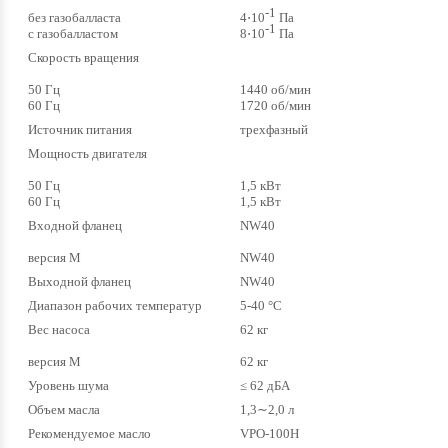
-1
без газобалласта
4⋅10
Па
-1
с газобалластом
8⋅10
Па
Скорость вращения
50 Гц
1440 об/мин
60 Гц
1720 об/мин
Источник питания
трехфазный
Мощность двигателя
50 Гц
1,5 кВт
60 Гц
1,5 кВт
Входной фланец
NW40
версия M
NW40
Выходной фланец
NW40
Диапазон рабочих температур
5-40 °C
Вес насоса
62 кг
версия M
62 кг
Уровень шума
≤ 62 дБА
Объем масла
1,3∼2,0 л
Рекомендуемое масло
VPO-100H