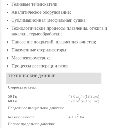
Гeлиевые течеискатели;
Аналитическое оборудование;
Сублимационная (леофильная) сушка;
Технологические процессы плавления, отжига и
закалки, термообработки;
Нанесение покрытий, плазменная очистка;
Плазменные стерилизаторы;
Масспектрометрия;
Процессы регенерации газов.
ТЕХНИЧЕСКИЕ ДАННЫЕ
Скорость откачки
3
50 Гц
48,0 м
/ч (13,3 л/с)
3
60 Гц
57,6 м
/ч (16,0 л/с)
Предельное парциальное давление
-2
без газобалласта
4⋅10
Па
Полное предельное давление