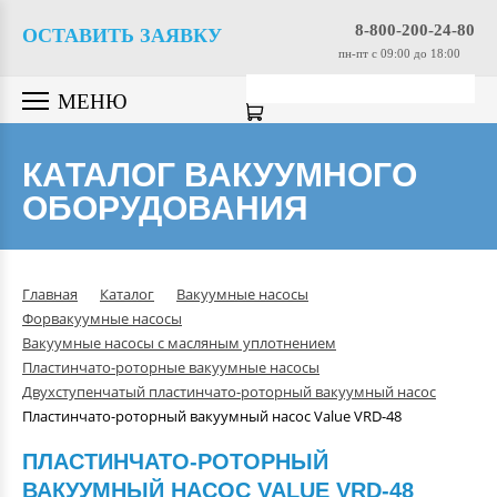
Вакуумные насосы
8-800-200-24-80
ОСТАВИТЬ ЗАЯВКУ
пн-пт c 09:00 до 18:00
Вакуумные датчики
МЕНЮ
Вакуумная арматура
КАТАЛОГ ВАКУУМНОГО
ОБОРУДОВАНИЯ
Гелиевые течеискатели
Вакуумные масла
Главная
Каталог
Вакуумные насосы
Форвакуумные насосы
Компрессоры
Вакуумные насосы с масляным уплотнением
Пластинчато-роторные вакуумные насосы
Двухступенчатый пластинчато-роторный вакуумный насос
Вакуумные камеры
Пластинчато-роторный вакуумный насос Value VRD-48
ПЛАСТИНЧАТО-РОТОРНЫЙ
Промышленные вакуумные
ВАКУУМНЫЙ НАСОС VALUE VRD-48
системы