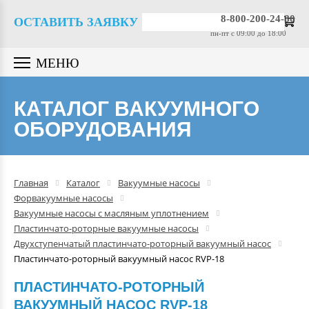
Вакуумные насосы
8-800-200-24-80
ОСТАВИТЬ ЗАЯВКУ
пн-пт c 09:00 до 18:00
Вакуумные датчики
МЕНЮ
Вакуумная арматура
КАТАЛОГ ВАКУУМНОГО
ОБОРУДОВАНИЯ
Гелиевые течеискатели
Вакуумные масла
Главная
Каталог
Вакуумные насосы
Форвакуумные насосы
Компрессоры
Вакуумные насосы с масляным уплотнением
Пластинчато-роторные вакуумные насосы
Двухступенчатый пластинчато-роторный вакуумный насос
Вакуумные камеры
Пластинчато-роторный вакуумный насос RVP-18
ПЛАСТИНЧАТО-РОТОРНЫЙ
Промышленные вакуумные
ВАКУУМНЫЙ НАСОС RVP-18
системы