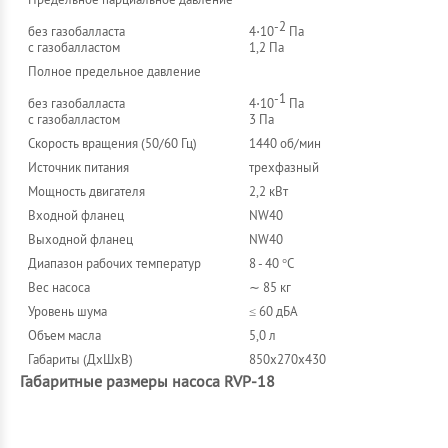
-2
без газобалласта
4⋅10
Па
с газобалластом
1,2 Па
Полное предельное давление
-1
без газобалласта
4⋅10
Па
с газобалластом
3 Па
Скорость вращения (50/60 Гц)
1440 об/мин
Источник питания
трехфазный
Мощность двигателя
2,2 кВт
Входной фланец
NW40
Выходной фланец
NW40
Диапазон рабочих температур
8 - 40 °C
Вес насоса
∼ 85 кг
Уровень шума
≤ 60 дБА
Объем масла
5,0 л
Габариты (ДхШхВ)
850x270x430
Габаритные размеры насоса RVP-18