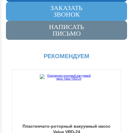
ЗАКАЗАТЬ
ЗВОНОК
НАПИСАТЬ
ПИСЬМО
РЕКОМЕНДУЕМ
стинчато-роторный вакуумный насос
Пластинчато-р
Value VRD-24
Edwards