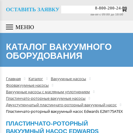
Вакуумные насосы
8-800-200-24-80
ОСТАВИТЬ ЗАЯВКУ
пн-пт c 09:00 до 18:00
Вакуумные датчики
МЕНЮ
Вакуумная арматура
КАТАЛОГ ВАКУУМНОГО
ОБОРУДОВАНИЯ
Гелиевые течеискатели
Вакуумные масла
Главная
Каталог
Вакуумные насосы
Форвакуумные насосы
Компрессоры
Вакуумные насосы с масляным уплотнением
Пластинчато-роторные вакуумные насосы
Двухступенчатый пластинчато-роторный вакуумный насос
Вакуумные камеры
Пластинчато-роторный вакуумный насос Edwards E2M175ATEX
ПЛАСТИНЧАТО-РОТОРНЫЙ
Промышленные вакуумные
ВАКУУМНЫЙ НАСОС EDWARDS
системы