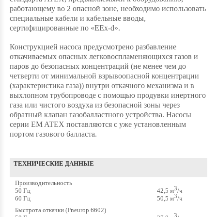
работающему во 2 опасной зоне, необходимо использовать
специальные кабели и кабельные вводы,
сертифицированные по «EEx-d».
Конструкцией насоса предусмотрено разбавление
откачиваемых опасных легковоспламеняющихся газов и
паров до безопасных концентраций (не менее чем до
четверти от минимальной взрывоопасной концентрации
(характеристика газа)) внутри откачного механизма и в
выхлопном трубопроводе с помощью продувки инертного
газа или чистого воздуха из безопасной зоны через
обратный клапан газобалластного устройства. Насосы
серии EM ATEX поставляются с уже установленным
портом газового балласта.
ТЕХНИЧЕСКИЕ ДАННЫЕ
Производительность
3
50 Гц
42,5 м
/ч
3
60 Гц
50,5 м
/ч
Быстрота откачки (Pneurop 6602)
3