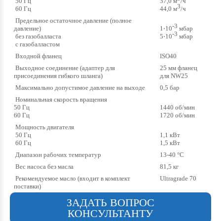
50 Гц
37,0 м
/ч
3
60 Гц
44,0 м
/ч
Предельное остаточное давление (полное
-3
давление)
1⋅10
мбар
-3
без газобалласта
5⋅10
мбар
с газобалластом
Входной фланец
ISO40
Выходноe соединение (адаптер для
25 мм фланец
присоединения гибкого шланга)
для NW25
Максимально допустимое давление на выходе
0,5 бар
Номинальная скорость вращения
50 Гц
1440 об/мин
60 Гц
1720 об/мин
Мощность двигателя
50 Гц
1,1 кВт
60 Гц
1,5 кВт
Диапазон рабочих температур
13-40 °C
Вес насоса без масла
81,5 кг
Рекомендуемое масло (входит в комплект
Ultragrade 70
поставки)
ЗАДАТЬ ВОПРОС
КОНСУЛЬТАНТУ