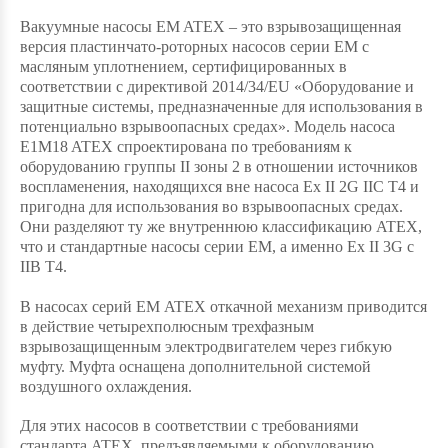
Вакуумные насосы EM ATEX – это взрывозащищенная
версия пластинчато-роторных насосов серии EM с
масляным уплотнением, сертифицированных в
соответствии с директивой 2014/34/EU «Оборудование и
защитные системы, предназначенные для использования в
потенциально взрывоопасных средах». Модель насоса
E1M18 ATEX спроектирована по требованиям к
оборудованию группы II зоны 2 в отношении источников
воспламенения, находящихся вне насоса Ex II 2G IIC T4 и
пригодна для использования во взрывоопасных средах.
Они разделяют ту же внутреннюю классификацию ATEX,
что и стандартные насосы серии EM, а именно Ex II 3G c
IIB T4.
В насосах серий ЕМ ATEX откачной механизм приводится
в действие четырехполюсным трехфазным
взрывозащищенным электродвигателем через гибкую
муфту. Муфта оснащена дополнительной системой
воздушного охлаждения.
Для этих насосов в соответствии с требованиями
стандарта ATEX, предъявляемыми к оборудованию,