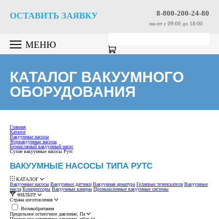
8-800-200-24-80
ОСТАВИТЬ ЗАЯВКУ
пн-пт c 09:00 до 18:00
МЕНЮ
КАТАЛОГ ВАКУУМНОГО
ОБОРУДОВАНИЯ
Главная
Каталог
Вакуумные насосы
Форвакуумные насосы
Безмасляный вакуумный насос
Сухие вакуумные насосы Рутс
ВАКУУМНЫЕ НАСОСЫ ТИПА РУТС
КАТАЛОГ
Вакуумные насосы
Вакуумные датчики
Вакуумная арматура
Гелиевые течеискатели
Вакуумные
масла
Компрессоры
Вакуумные камеры
Промышленные вакуумные системы
ФИЛЬТР
Страна изготовления
Великобритания
Предельное остаточное давление, Па
Предельное остаточное давление, мбар