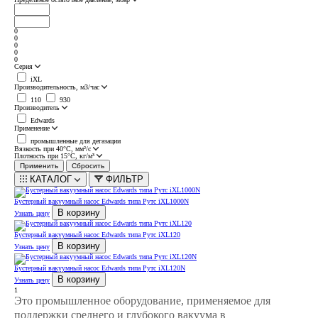
0
0
0
0
0
Серия
iXL
Производительность, м3/час
110
930
Производитель
Edwards
Применение
промышленные для дегазации
Вязкость при 40°С, мм²/с
Плотность при 15°С, кг/м³
КАТАЛОГ
ФИЛЬТР
Бустерный вакуумный насос Edwards типа Рутс iXL1000N
В корзину
Узнать цену
Бустерный вакуумный насос Edwards типа Рутс iXL120
В корзину
Узнать цену
Бустерный вакуумный насос Edwards типа Рутс iXL120N
В корзину
Узнать цену
1
Это промышленное оборудование, применяемое для
поддержки среднего и глубокого вакуума в