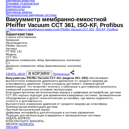
Вакуумная арматура
Гелиевые течеискатели
Вакуумные масла
Компрессоры
Вакуумные камеры
Промышленные вакуумные системы
Вакуумметр мембранно-емкостной
Pfeiffer Vacuum CCT 361, ISO-KF, Profibus
Характеристики
Страна изготовления
Германия
Производитель
Pfeiffer Vacuum
Артикул
PT R50 132
Модель
CCT 36x
Диапазон измерения, мбар (минимальное значение)
0.1
Диапазон измерения, мбар (максимальное значение)
1000
В КОРЗИНУ
УЗНАТЬ ЦЕНУ
Поделиться
Вакуумметры Pfeiffer Vacuum CCT 36x (модели 361–365)
обеспечивают
высокоточное измерение давления в диапазоне от среднего вакуума до
атмосферного давления. Серия оснащена датчиком с температурной
компенсацией, что позволяет получать стабильные и достоверные результаты
измерений в различных условиях эксплуатации.
Благодаря прочному металлическому корпусу и цифровым интерфейсам, датчики
CCT 36x хорошо подходят для применения в вакуумных системах, промышленном
оборудовании и других технологических установках, где важны надежность,
точность и долговечность.
Высокоточное измерение давления от среднего вакуума до атмосферы
Температурная компенсация датчика
Прочный металлический корпус
Цифровые интерфейсы для интеграции в системы управления
Подходят для эксплуатации в вакуумных и промышленных системах
ЗАДАТЬ ВОПРОС
КОНСУЛЬТАНТУ
ЗАКАЗАТЬ
ЗВОНОК
НАПИСАТЬ
ПИСЬМО