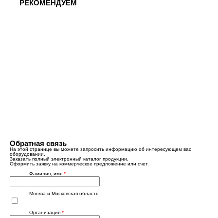
РЕКОМЕНДУЕМ
Обратная связь
На этой странице вы можете запросить информацию об интересующем вас
оборудовании.
Заказать полный электронный каталог продукции.
Оформить заявку на коммерческое предложение или счет.
Фамилия, имя:
*
Москва и Московская область
Организация:
*