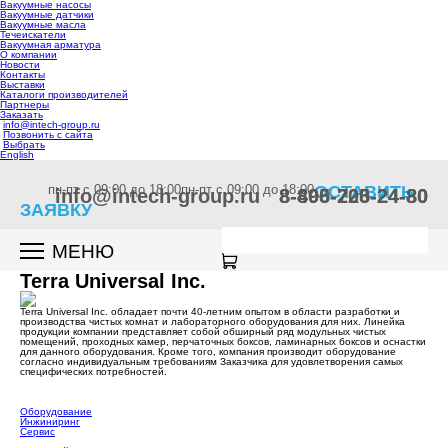
Вакуумные насосы
Вакуумные датчики
Вакуумные масла
Течеискатели
Вакуумная арматура
О компании
Новости
Контакты
Выставки
Каталоги производителей
Партнеры
Заказать
info@intech-group.ru
Позвонить с сайта
Выбрать
English
пн-пт c 09:00 до 18:00
пн-пт c 09:00 до 18:00
ОСТАВИТЬ
info@intech-group.ru
8-800-200-24-80
8-495-725-24-80
ЗАЯВКУ
МЕНЮ
Terra Universal Inc.
Terra Universal Inc. обладает почти 40-летним опытом в области разработки и
производства чистых комнат и лабораторного оборудования для них. Линейка
продукции компании представляет собой обширный ряд модульных чистых
помещений, проходных камер, перчаточных боксов, ламинарных боксов и оснастки
для данного оборудования. Кроме того, компания производит оборудование
согласно индивидуальным требованиям Заказчика для удовлетворения самых
специфических потребностей.
Оборудование
Инжиниринг
Сервис