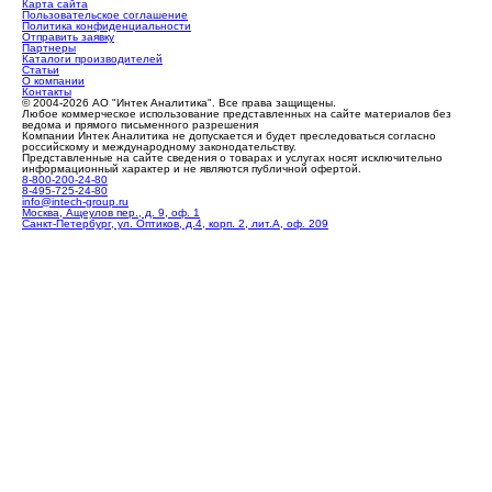
Карта сайта
Пользовательское соглашение
Политика конфиденциальности
Отправить заявку
Партнеры
Каталоги производителей
Статьи
О компании
Контакты
© 2004-2026 АО "Интек Аналитика". Все права защищены.
Любое коммерческое использование представленных на сайте материалов без
ведома и прямого письменного разрешения
Компании Интек Аналитика не допускается и будет преследоваться согласно
российскому и международному законодательству.
Представленные на сайте сведения о товарах и услугах носят исключительно
информационный характер и не являются публичной офертой.
8-800-200-24-80
8-495-725-24-80
info@intech-group.ru
Москва, Ащеулов пер., д. 9, оф. 1
Санкт-Петербург, ул. Оптиков, д.4, корп. 2, лит.А, оф. 209