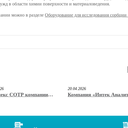
нужд в области химии поверхности и материаловедения.
пании можно в разделе
Оборудование для исследования сорбции 
026
20.04.2026
екс СОТР компании
Компания «Интек Анали
к Аналитика» стал
учредила регулярную им
ром конкурса «Лучший
премию «КриоНаноВак» и
ационный продукт 2026»
Б. Нестерова
ставке VacuumCryoTech