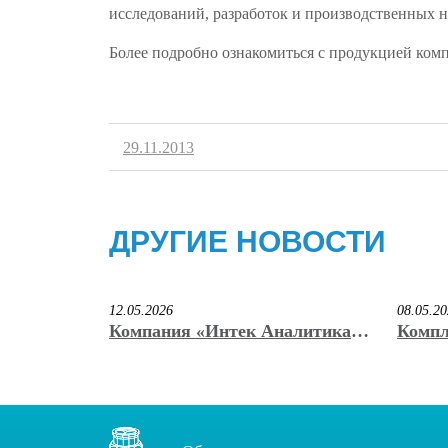
исследований, разработок и производственных 
Более подробно ознакомиться с продукцией ком
29.11.2013
ДРУГИЕ НОВОСТИ
12.05.2026
08.05.2
Компания «Интек Аналитика»
Компл
вручила награду победителю
«Инте
премии «КриоНаноВак» имени
призё
С.Б. Нестерова
иннов
на вы