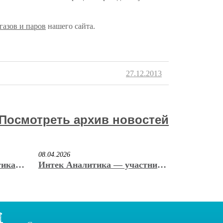
газов и паров
нашего сайта.
27.12.2013
Посмотреть архив новостей
08.04.2026
тика»
Интек Аналитика — участник
енную
юбилейной 20-ой
м. С.
Международной выставки
вакуумного и криогенного
оборудования