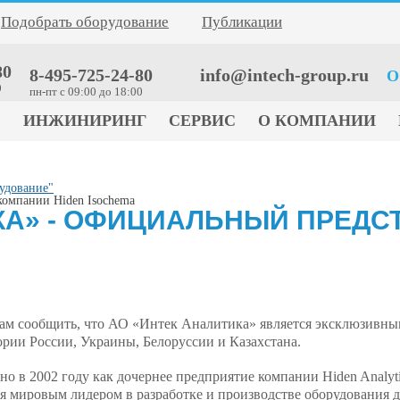
Подобрать оборудование
Публикации
80
8-495-725-24-80
info@intech-group.ru
О
0
пн-пт c 09:00 до 18:00
Е
ИНЖИНИРИНГ
СЕРВИС
О КОМПАНИИ
удование"
компании Hiden Isochema
КА» - ОФИЦИАЛЬНЫЙ ПРЕД
ам сообщить, что АО «Интек Аналитика» является эксклюзивным
ории России, Украины, Белоруссии и Казахстана.
но в 2002 году как дочернее предприятие компании Hiden Analyti
ся мировым лидером в разработке и производстве оборудования д