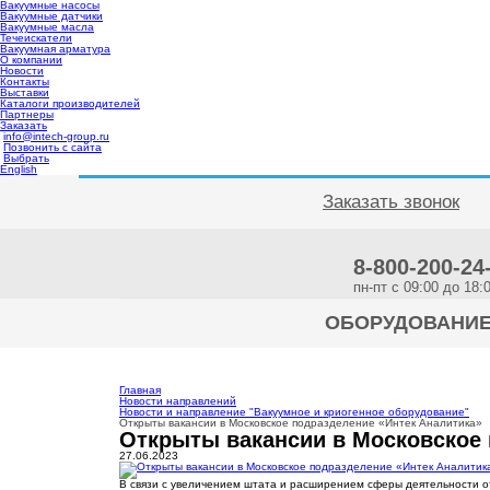
Вакуумные насосы
Вакуумные датчики
Вакуумные масла
Течеискатели
Вакуумная арматура
О компании
Новости
Контакты
Выставки
Каталоги производителей
Партнеры
Заказать
info@intech-group.ru
Позвонить с сайта
Выбрать
English
Заказать звонок
8-800-200-24
пн-пт c 09:00 до 18:
ОБОРУДОВАНИ
Главная
Новости направлений
Новости и направление "Вакуумное и криогенное оборудование"
Открыты вакансии в Московское подразделение «Интек Аналитика»
Открыты вакансии в Московское 
27.06.2023
В связи с увеличением штата и расширением сферы деятельности о