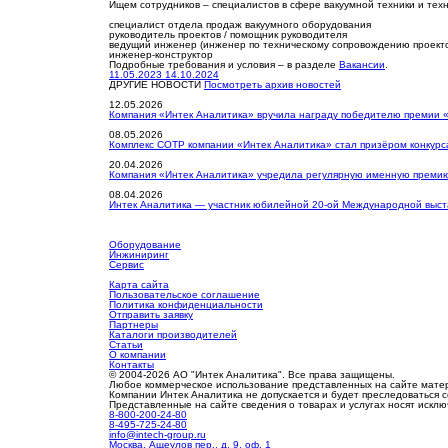
Ищем сотрудников – специалистов в сфере вакуумной техники и техн
специалист отдела продаж вакуумного оборудования
руководитель проектов / помощник руководителя
ведущий инженер (инженер по техническому сопровождению проект
инженер-конструктор
Подробные требования и условия – в разделе
Вакансии
.
11.05.2023
14.10.2024
ДРУГИЕ НОВОСТИ
Посмотреть архив новостей
12.05.2026
Компания «Интек Аналитика» вручила награду победителю премии 
08.05.2026
Комплекс СОТР компании «Интек Аналитика» стал призёром конкурс
20.04.2026
Компания «Интек Аналитика» учредила регулярную именную премию
08.04.2026
Интек Аналитика — участник юбилейной 20-ой Международной выста
Оборудование
Инжиниринг
Сервис
Карта сайта
Пользовательское соглашение
Политика конфиденциальности
Отправить заявку
Партнеры
Каталоги производителей
Статьи
О компании
Контакты
© 2004-2026 АО "Интек Аналитика". Все права защищены.
Любое коммерческое использование представленных на сайте мате
Компании Интек Аналитика не допускается и будет преследоваться 
Представленные на сайте сведения о товарах и услугах носят иск
8-800-200-24-80
8-495-725-24-80
info@intech-group.ru
Москва, Ащеулов пер., д. 9, оф. 1