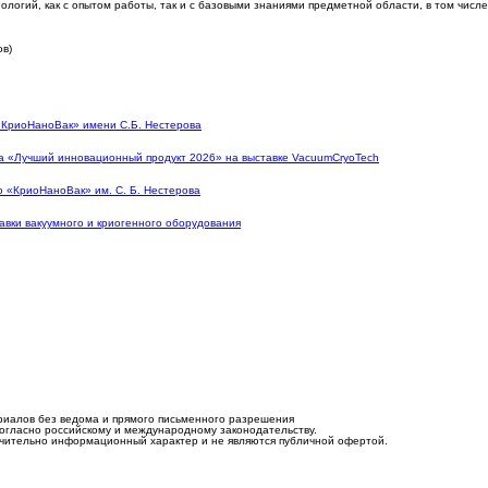
ологий, как с опытом работы, так и с базовыми знаниями предметной области, в том числе
ов)
«КриоНаноВак» имени С.Б. Нестерова
а «Лучший инновационный продукт 2026» на выставке VacuumCryoTech
 «КриоНаноВак» им. С. Б. Нестерова
вки вакуумного и криогенного оборудования
риалов без ведома и прямого письменного разрешения
согласно российскому и международному законодательству.
лючительно информационный характер и не являются публичной офертой.