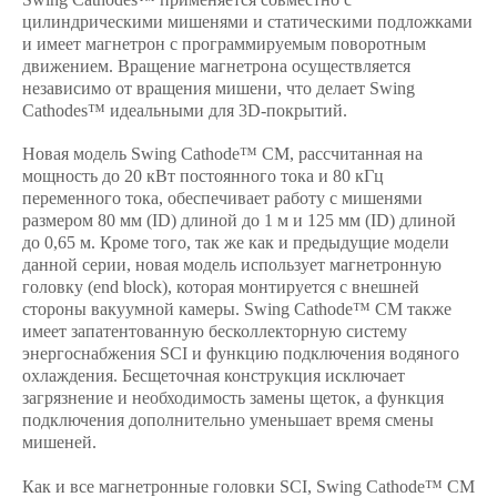
цилиндрическими мишенями и статическими подложками
и имеет магнетрон с программируемым поворотным
движением. Вращение магнетрона осуществляется
независимо от вращения мишени, что делает Swing
Cathodes™ идеальными для 3D-покрытий.
Новая модель Swing Cathode™ CM, рассчитанная на
мощность до 20 кВт постоянного тока и 80 кГц
переменного тока, обеспечивает работу с мишенями
размером 80 мм (ID) длиной до 1 м и 125 мм (ID) длиной
до 0,65 м. Кроме того, так же как и предыдущие модели
данной серии, новая модель использует магнетронную
головку (end block), которая монтируется с внешней
стороны вакуумной камеры. Swing Cathode™ CM также
имеет запатентованную бесколлекторную систему
энергоснабжения SCI и функцию подключения водяного
охлаждения. Бесщеточная конструкция исключает
загрязнение и необходимость замены щеток, а функция
подключения дополнительно уменьшает время смены
мишеней.
Как и все магнетронные головки SCI, Swing Cathode™ CM