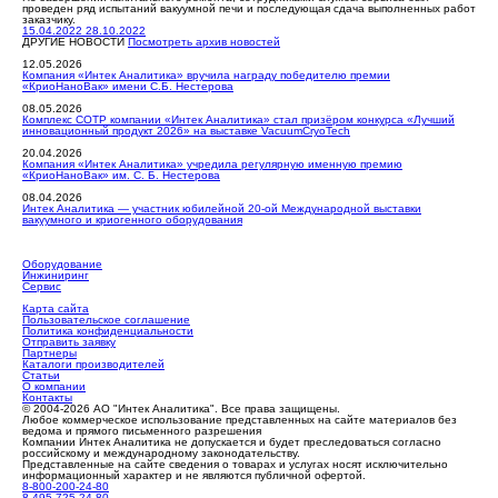
проведен ряд испытаний вакуумной печи и последующая сдача выполненных работ
заказчику.
15.04.2022
28.10.2022
ДРУГИЕ НОВОСТИ
Посмотреть архив новостей
12.05.2026
Компания «Интек Аналитика» вручила награду победителю премии
«КриоНаноВак» имени С.Б. Нестерова
08.05.2026
Комплекс СОТР компании «Интек Аналитика» стал призёром конкурса «Лучший
инновационный продукт 2026» на выставке VacuumCryoTech
20.04.2026
Компания «Интек Аналитика» учредила регулярную именную премию
«КриоНаноВак» им. С. Б. Нестерова
08.04.2026
Интек Аналитика — участник юбилейной 20-ой Международной выставки
вакуумного и криогенного оборудования
Оборудование
Инжиниринг
Сервис
Карта сайта
Пользовательское соглашение
Политика конфиденциальности
Отправить заявку
Партнеры
Каталоги производителей
Статьи
О компании
Контакты
© 2004-2026 АО "Интек Аналитика". Все права защищены.
Любое коммерческое использование представленных на сайте материалов без
ведома и прямого письменного разрешения
Компании Интек Аналитика не допускается и будет преследоваться согласно
российскому и международному законодательству.
Представленные на сайте сведения о товарах и услугах носят исключительно
информационный характер и не являются публичной офертой.
8-800-200-24-80
8-495-725-24-80