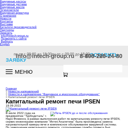
Вакуумные насосы
Вакуумные датчики
Вакуумные масла
Течеискатели
Вакуумная арматура
О компании
Новости
Контакты
Выставки
Каталоги производителей
Партнеры
Заказать
info@intech-group.ru
Позвонить с сайта
Выбрать
English
пн-пт c 09:00 до 18:00
пн-пт c 09:00 до 18:00
ОСТАВИТЬ
info@intech-group.ru
8-800-200-24-80
8-495-725-24-80
ЗАЯВКУ
МЕНЮ
Главная
Новости направлений
Новости и направление "Вакуумное и криогенное оборудование"
Капитальный ремонт печи IPSEN
Капитальный ремонт печи IPSEN
19.09.2022
В июле 2022 года на
предприятии "Турбодеталь" г.
Наро-Фоминск, в рамках выполнения работ по капитальному ремонту печи IPSEN,
сервис-инженерами компании "Интек Аналитика" была произведена замена
нагревательной камеры печи и комплексное обслуживание вакуумной системы.
По завершении капитального ремонта, сотрудниками службы сервиса был